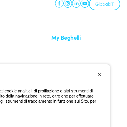
Global:
IT
My Beghelli
Accedi o registrati
edizione
Formazione
uare un reso
Documentazione e software
nti
Iscriviti alla newsletter
cookie analitici, di profilazione e altri strumenti di
ito della navigazione in rete, oltre che per effettuare
800 626 626
li strumenti di tracciamento in funzione sul Sito, per
Numero verde gratuito
dì a venerdì dalle 8:30 alle 17:30
9720378 - P.IVA (IT) 00666341201 - REA BO-319364 - Cap. Soc.