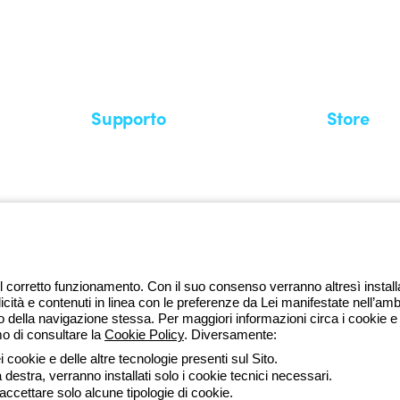
stema GEWISS LightZone, dove
mplessità in semplicità, supportando
di più su GEWISS
Supporto
Store
Area supporto
I miei ordini
Supporto sul territorio
Tempi di sp
Un mondo di luce a costo zero
Come effett
Richiesta supporto
Servizio clie
l corretto funzionamento. Con il suo consenso verranno altresì installati 
licità e contenuti in linea con le preferenze da Lei manifestate nell’amb
della navigazione stessa. Per maggiori informazioni circa i cookie e g
mo di consultare la
Cookie Policy
. Diversamente:
da lune
 cookie e delle altre tecnologie presenti sul Sito.
a destra, verranno installati solo i cookie tecnici necessari.
ssibilità
Credits
 accettare solo alcune tipologie di cookie.
 direzione e coordinamento di Gewiss S.p.A. - R.I. Bologna e C.F. 0382