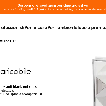
Sospensione spedizioni per chiusura estiva
ati dalle ore 12 di giovedì 6 Agosto fino a lunedì 24 Agosto verranno elaborati
rofessionisti
Per la casa
Per l'ambiente
Idee e promo
tturna LED
aricabile
bile
anti black-out
che si
elettrica.
out. Con spina a scomparsa, si