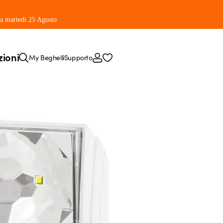
 da martedì 25 Agosto
zioni
My Beghelli
Supporto