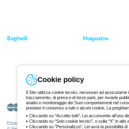
Dal 2025 Beghelli è parte del Gruppo GEWISS, all’interno dell’ecosi
realizziamo soluzioni di illuminazione integrate che trasformano la co
professionisti e utenti finali nella realizzazione dei loro bisogni.
Scopri 
Beghelli
Magazine
Chi siamo
Ultime notizie
Investor Relation
Novità
Comunicati stampa
Referenze
Whistleblowing
Osservatorio
Approfondimenti
Cookie policy
Seminari
Il Sito utilizza cookie tecnici, necessari ad assicurarne i
tracciamento, di prima e di terze parti, per inviarle pubb
analisi e monitoraggio dei Suoi comportamenti nel corso 
prestare il consenso a tutti o alcuni cookie, La preghia
Cliccando su “Accetto tutti”, Lei acconsente all’uso dei
Cliccando su “Solo cookie tecnici”, o sulla “X” in alto 
Privacy Policy
Cookie policy
Condizioni di vendita
Tutte le policy
Acce
Cliccando su “Personalizza”, Lei avrà la possibilità di
© Beghelli S.p.A. Società con Unico Socio - Società soggetta alla