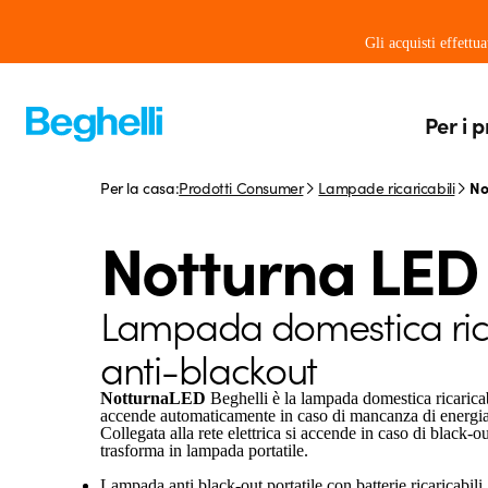
Gli acquisti effettu
Per i p
Per la casa:
Prodotti Consumer
Lampade ricaricabili
No
Notturna LED
Lampada domestica ric
anti-blackout
NotturnaLED
Beghelli è la lampada domestica ricarica
accende automaticamente in caso di mancanza di energia 
Collegata alla rete elettrica si accende in caso di black-
trasforma in lampada portatile.
Lampada anti black-out portatile con batterie ricaricabili