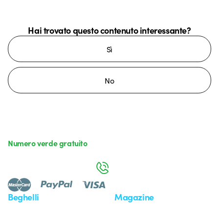
Hai trovato questo contenuto interessante?
Sì
No
Numero verde gratuito
da lunedì a venerdì dalle 8:30 alle 17:30
800 626 626
Beghelli
Magazine
Chi siamo
Ultime notizie