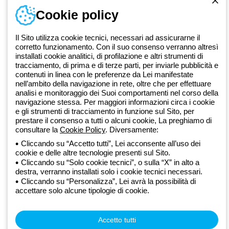
Cookie policy
Dal 2025 Beghelli è parte del Gruppo GEWISS, all’interno
dell’ecosistema GEWISS LightZone, dove realizziamo soluzioni di
illuminazione integrate che trasformano la complessità in semplicità,
Il Sito utilizza cookie tecnici, necessari ad assicurarne il
supportando professionisti e utenti finali nella realizzazione dei loro
corretto funzionamento. Con il suo consenso verranno altresì
bisogni.
Scopri di più su GEWISS
installati cookie analitici, di profilazione e altri strumenti di
tracciamento, di prima e di terze parti, per inviarle pubblicità e
contenuti in linea con le preferenze da Lei manifestate
nell’ambito della navigazione in rete, oltre che per effettuare
Global:
IT
analisi e monitoraggio dei Suoi comportamenti nel corso della
navigazione stessa. Per maggiori informazioni circa i cookie
Privacy Policy
e gli strumenti di tracciamento in funzione sul Sito, per
Cookie policy
prestare il consenso a tutti o alcuni cookie, La preghiamo di
Condizioni di vendita
consultare la
Cookie Policy
. Diversamente:
Tutte le policy
Cliccando su “Accetto tutti”, Lei acconsente all’uso dei
Accessibilità
cookie e delle altre tecnologie presenti sul Sito.
Credits
Cliccando su “Solo cookie tecnici”, o sulla “X” in alto a
© Beghelli S.p.A. Società con Unico Socio - Società soggetta alla
destra, verranno installati solo i cookie tecnici necessari.
direzione e coordinamento di Gewiss S.p.A. - R.I. Bologna e C.F.
Cliccando su “Personalizza”, Lei avrà la possibilità di
03829720378 - P.IVA (IT) 00666341201 - REA BO-319364 - Cap.
accettare solo alcune tipologie di cookie.
Soc. 10.000.000 EUR i.v.
Accetto tutti