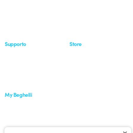
Investor Relation
Novità
Comunicati stampa
Referenze
Whistleblowing
Osservatorio
Approfondimenti
Seminari
Supporto
Store
Area supporto
I miei ordini
Supporto sul territorio
Tempi di spedizione
Un mondo di luce a costo
Come effettuare un reso
zero
Servizio clienti
Richiesta supporto
My Beghelli
Accedi o registrati
Formazione
Documentazione e software
Iscriviti alla newsletter