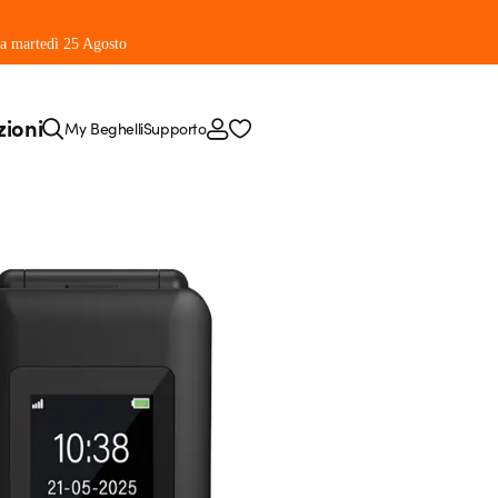
 da martedì 25 Agosto
zioni
My Beghelli
Supporto