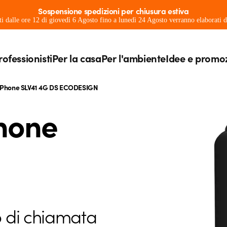
Sospensione spedizioni per chiusura estiva
ati dalle ore 12 di giovedì 6 Agosto fino a lunedì 24 Agosto verranno elaborati
rofessionisti
Per la casa
Per l'ambiente
Idee e promo
a Phone SLV41 4G DS ECODESIGN
Phone
o di chiamata