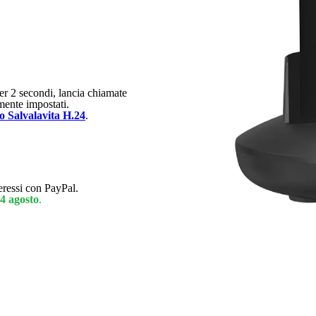
r 2 secondi, lancia chiamate
ente impostati.
o Salvalavita H.24
.
eressi con PayPal.
4 agosto
.