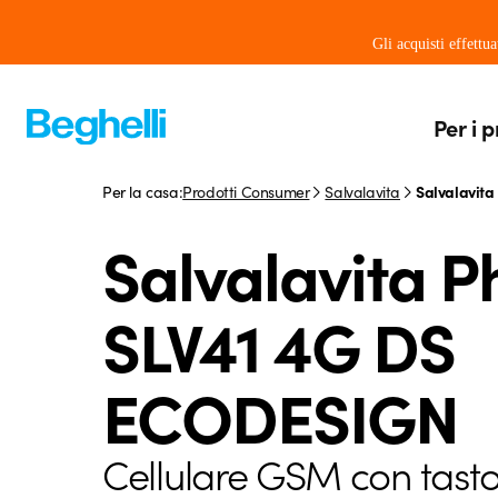
Gli acquisti effettu
Per i p
Per la casa:
Prodotti Consumer
Salvalavita
Salvalavit
Salvalavita 
SLV41 4G DS
ECODESIGN
Cellulare GSM con tast