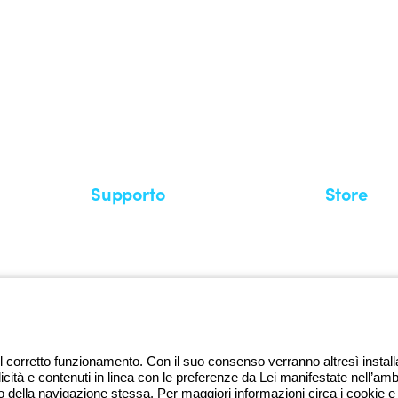
stema GEWISS LightZone, dove
mplessità in semplicità, supportando
di più su GEWISS
Supporto
Store
Area supporto
I miei ordini
Supporto sul territorio
Tempi di sp
Un mondo di luce a costo zero
Come effett
Richiesta supporto
Servizio clie
l corretto funzionamento. Con il suo consenso verranno altresì installati 
licità e contenuti in linea con le preferenze da Lei manifestate nell’amb
della navigazione stessa. Per maggiori informazioni circa i cookie e g