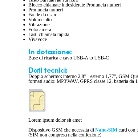
Blocco chiamate indesiderate Pronuncia numeri
Pronuncia numeri
Facile da usare
Volume alto
Vibrazione
Fotocamera
Tasti chiamata rapida
Vivavoce
In dot
azion
e:
Base di ricarica e cavo USB-A to USB-C
Dati te
cn
ici:
Doppio schermo: interno 2,8” - esterno 1,77”, GSM Quad
formati audio: MP3\WAV, GPRS classe 12, batteria da 1
Lorem ipsum dolor sit amet
Dispositivo GSM che necessita di
Nano-SIM
card con 
(SIM non compresa nella confezione)