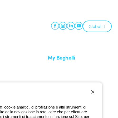
Global:
IT
My Beghelli
Accedi o registrati
edizione
Formazione
uare un reso
Documentazione e software
nti
Iscriviti alla newsletter
cookie analitici, di profilazione e altri strumenti di
ito della navigazione in rete, oltre che per effettuare
li strumenti di tracciamento in funzione sul Sito, per