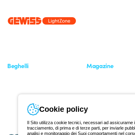
Dal 2025 Beghelli è parte del Gruppo GEWISS, all’interno dell’ecosi
realizziamo soluzioni di illuminazione integrate che trasformano la co
professionisti e utenti finali nella realizzazione dei loro bisogni.
Scopri 
Beghelli
Magazine
Chi siamo
Ultime notizie
Investor Relation
Novità
Comunicati stampa
Referenze
Whistleblowing
Osservatorio
Approfondimenti
Cookie policy
Seminari
Il Sito utilizza cookie tecnici, necessari ad assicurarne i
tracciamento, di prima e di terze parti, per inviarle pubb
analisi e monitoraggio dei Suoi comportamenti nel corso 