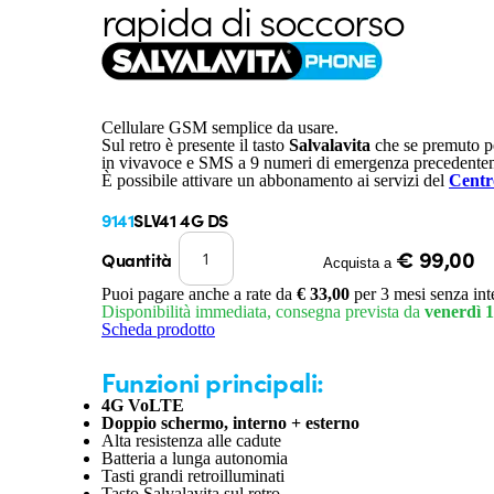
rapida di soccorso
Cellulare GSM semplice da usare.
Sul retro è presente il tasto
Salvalavita
che se premuto pe
in vivavoce e SMS a 9 numeri di emergenza precedentem
È possibile attivare un abbonamento ai servizi del
Centr
9141
SLV41 4G DS
€ 99,00
Quantità
Acquista a
Puoi pagare anche a rate da
€ 33,00
per 3 mesi senza int
Disponibilità immediata, consegna prevista da
venerdì 1
Scheda prodotto
Funzioni principali:
4G VoLTE
Doppio schermo, interno + esterno
Alta resistenza alle cadute
Batteria a lunga autonomia
Tasti grandi retroilluminati
Tasto Salvalavita sul retro