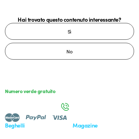
Hai trovato questo contenuto interessante?
Sì
No
Numero verde gratuito
da lunedì a venerdì dalle 8:30 alle 17:30
800 626 626
Beghelli
Magazine
Chi siamo
Ultime notizie