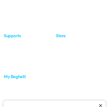
Investor Relation
Novità
Comunicati stampa
Referenze
Whistleblowing
Osservatorio
Approfondimenti
Seminari
Supporto
Store
Area supporto
I miei ordini
Supporto sul territorio
Tempi di spedizione
Un mondo di luce a costo
Come effettuare un reso
zero
Servizio clienti
Richiesta supporto
My Beghelli
Accedi o registrati
Formazione
Documentazione e software
Iscriviti alla newsletter