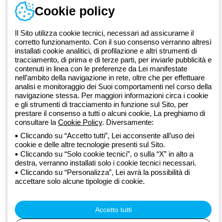
Cookie policy
Dal 2025 Beghelli è parte del Gruppo GEWISS, all’interno
dell’ecosistema GEWISS LightZone, dove realizziamo soluzioni di
illuminazione integrate che trasformano la complessità in semplicità,
Il Sito utilizza cookie tecnici, necessari ad assicurarne il
corretto funzionamento. Con il suo consenso verranno altresì
supportando professionisti e utenti finali nella realizzazione dei loro
installati cookie analitici, di profilazione e altri strumenti di
bisogni.
Scopri di più su GEWISS
tracciamento, di prima e di terze parti, per inviarle pubblicità e
contenuti in linea con le preferenze da Lei manifestate
nell’ambito della navigazione in rete, oltre che per effettuare
Global:
IT
analisi e monitoraggio dei Suoi comportamenti nel corso della
navigazione stessa. Per maggiori informazioni circa i cookie
Privacy Policy
e gli strumenti di tracciamento in funzione sul Sito, per
Cookie policy
prestare il consenso a tutti o alcuni cookie, La preghiamo di
Condizioni di vendita
consultare la
Cookie Policy
. Diversamente:
Tutte le policy
Cliccando su “Accetto tutti”, Lei acconsente all’uso dei
Accessibilità
cookie e delle altre tecnologie presenti sul Sito.
Credits
Cliccando su “Solo cookie tecnici”, o sulla “X” in alto a
© Beghelli S.p.A. Società con Unico Socio - Società soggetta alla
destra, verranno installati solo i cookie tecnici necessari.
direzione e coordinamento di Gewiss S.p.A. - R.I. Bologna e C.F.
Cliccando su “Personalizza”, Lei avrà la possibilità di
03829720378 - P.IVA (IT) 00666341201 - REA BO-319364 - Cap.
accettare solo alcune tipologie di cookie.
Soc. 10.000.000 EUR i.v.
Accetto tutti