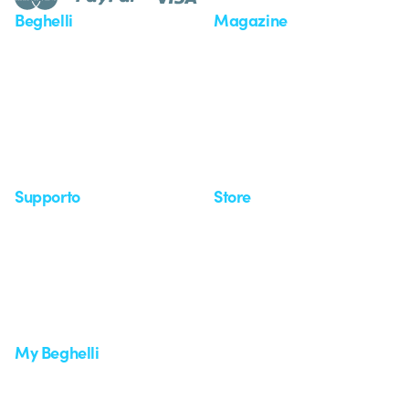
Beghelli
Magazine
Chi siamo
Ultime notizie
Investor Relation
Novità
Comunicati stampa
Referenze
Whistleblowing
Osservatorio
Approfondimenti
Seminari
Supporto
Store
Area supporto
I miei ordini
Supporto sul territorio
Tempi di spedizione
Un mondo di luce a costo
Come effettuare un reso
zero
Servizio clienti
Richiesta supporto
My Beghelli
Accedi o registrati
Formazione