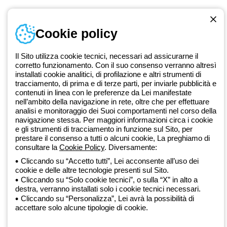
Documentazione e software
Iscriviti alla newsletter
Cookie policy
Dal 2025 Beghelli è parte del Gruppo GEWISS, all’interno
Il Sito utilizza cookie tecnici, necessari ad assicurarne il
dell’ecosistema GEWISS LightZone, dove realizziamo soluzioni di
corretto funzionamento. Con il suo consenso verranno altresì
illuminazione integrate che trasformano la complessità in semplicità,
installati cookie analitici, di profilazione e altri strumenti di
supportando professionisti e utenti finali nella realizzazione dei loro
tracciamento, di prima e di terze parti, per inviarle pubblicità e
bisogni.
Scopri di più su GEWISS
contenuti in linea con le preferenze da Lei manifestate
nell’ambito della navigazione in rete, oltre che per effettuare
analisi e monitoraggio dei Suoi comportamenti nel corso della
Global:
IT
navigazione stessa. Per maggiori informazioni circa i cookie
e gli strumenti di tracciamento in funzione sul Sito, per
Privacy Policy
prestare il consenso a tutti o alcuni cookie, La preghiamo di
Cookie policy
consultare la
Cookie Policy
. Diversamente:
Condizioni di vendita
Cliccando su “Accetto tutti”, Lei acconsente all’uso dei
Tutte le policy
cookie e delle altre tecnologie presenti sul Sito.
Accessibilità
Cliccando su “Solo cookie tecnici”, o sulla “X” in alto a
Credits
destra, verranno installati solo i cookie tecnici necessari.
© Beghelli S.p.A. Società con Unico Socio - Società soggetta alla
Cliccando su “Personalizza”, Lei avrà la possibilità di
accettare solo alcune tipologie di cookie.
direzione e coordinamento di Gewiss S.p.A. - R.I. Bologna e C.F.
03829720378 - P.IVA (IT) 00666341201 - REA BO-319364 - Cap.