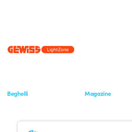
Dal 2025 Beghelli è parte del Gruppo GEWISS, all’interno dell’ecosi
realizziamo soluzioni di illuminazione integrate che trasformano la co
professionisti e utenti finali nella realizzazione dei loro bisogni.
Scopri 
Beghelli
Magazine
Chi siamo
Ultime notizie
Investor Relation
Novità
Comunicati stampa
Referenze
Whistleblowing
Osservatorio
Approfondimenti