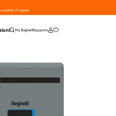
 da martedì 25 Agosto
zioni
My Beghelli
Supporto