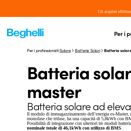
Gli acquisti effettu
Per i p
Per i professionisti:
Solare
Batterie Solari
Batteria solar
Batteria sola
master
Batteria solare ad eleva
Il modulo di immagazzinamento dell’energia es-Master, uti
monofase che trifase, ha una capacità di 5,8kWh con BM
Possibilità di integrazione con ulteriori tre moduli batter
nominale totale di 46,1kWh con utilizzo di BMS
.