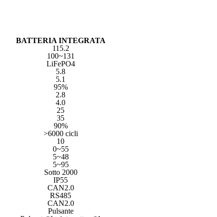
BATTERIA INTEGRATA
115.2
100~131
LiFePO4
5.8
5.1
95%
2.8
4.0
25
35
90%
>6000 cicli
10
0~55
5~48
5~95
Sotto 2000
IP55
CAN2.0
RS485
CAN2.0
Pulsante