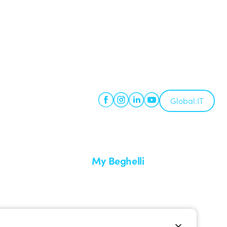
Global:
IT
My Beghelli
Accedi o registrati
edizione
Formazione
uare un reso
Documentazione e software
nti
Iscriviti alla newsletter