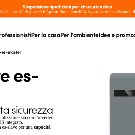
Sospensione spedizioni per chiusura estiva
ati dalle ore 12 di giovedì 6 Agosto fino a lunedì 24 Agosto verranno elaborati
rofessionisti
Per la casa
Per l'ambiente
Idee e promo
e es-master
re es-
ta sicurezza
lizzabile sia con l’inverter
S integrato.
ia es-slave per una
capacità