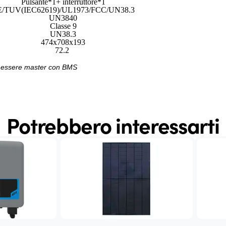
Pulsante*1+ interruttore*1
/TUV(IEC62619)/UL1973/FCC/UN38.3
UN3840
Classe 9
UN38.3
474x708x193
72.2
ve essere master con BMS
Potrebbero interessarti