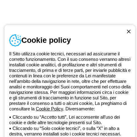
Accedi o registrati
Formazione
Documentazione e software
Iscriviti alla newsletter
Cookie policy
Dal 2025 Beghelli è parte del Gruppo GEWISS, all’interno
dell’ecosistema GEWISS LightZone, dove realizziamo soluzioni di
Il Sito utilizza cookie tecnici, necessari ad assicurarne il
illuminazione integrate che trasformano la complessità in semplicità,
corretto funzionamento. Con il suo consenso verranno altresì
supportando professionisti e utenti finali nella realizzazione dei loro
installati cookie analitici, di profilazione e altri strumenti di
bisogni.
Scopri di più su GEWISS
tracciamento, di prima e di terze parti, per inviarle pubblicità e
contenuti in linea con le preferenze da Lei manifestate
nell’ambito della navigazione in rete, oltre che per effettuare
analisi e monitoraggio dei Suoi comportamenti nel corso della
Global:
IT
navigazione stessa. Per maggiori informazioni circa i cookie
Privacy Policy
e gli strumenti di tracciamento in funzione sul Sito, per
prestare il consenso a tutti o alcuni cookie, La preghiamo di
Cookie policy
consultare la
Cookie Policy
. Diversamente:
Condizioni di vendita
Tutte le policy
Cliccando su “Accetto tutti”, Lei acconsente all’uso dei
Accessibilità
cookie e delle altre tecnologie presenti sul Sito.
Credits
Cliccando su “Solo cookie tecnici”, o sulla “X” in alto a
destra, verranno installati solo i cookie tecnici necessari.
© Beghelli S.p.A. Società con Unico Socio - Società soggetta alla