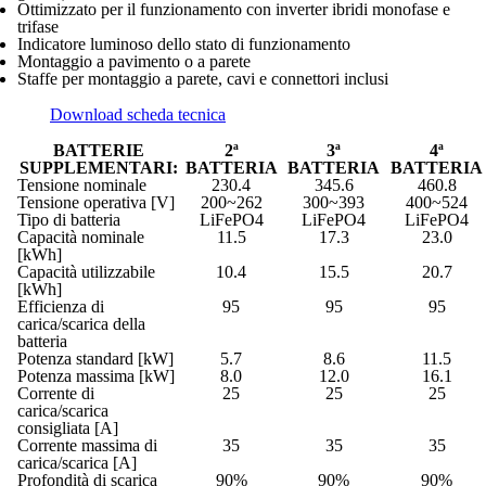
Ottimizzato per il funzionamento con inverter ibridi monofase e
trifase
Indicatore luminoso dello stato di funzionamento
Montaggio a pavimento o a parete
Staffe per montaggio a parete, cavi e connettori inclusi
Download scheda tecnica
BATTERIE
2ª
3ª
4ª
SUPPLEMENTARI:
BATTERIA
BATTERIA
BATTERIA
Tensione nominale
230.4
345.6
460.8
Tensione operativa [V]
200~262
300~393
400~524
Tipo di batteria
LiFePO4
LiFePO4
LiFePO4
Capacità nominale
11.5
17.3
23.0
[kWh]
Capacità utilizzabile
10.4
15.5
20.7
[kWh]
Efficienza di
95
95
95
carica/scarica della
batteria
Potenza standard [kW]
5.7
8.6
11.5
Potenza massima [kW]
8.0
12.0
16.1
Corrente di
25
25
25
carica/scarica
consigliata [A]
Corrente massima di
35
35
35
carica/scarica [A]
Profondità di scarica
90%
90%
90%