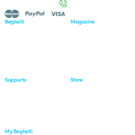
800 626 626
Beghelli
Magazine
Chi siamo
Ultime notizie
Investor Relation
Novità
Comunicati stampa
Referenze
Whistleblowing
Osservatorio
Approfondimenti
Seminari
Supporto
Store
Area supporto
I miei ordini
Supporto sul territorio
Tempi di spedizione
Un mondo di luce a costo
Come effettuare un reso
zero
Servizio clienti
Richiesta supporto
My Beghelli