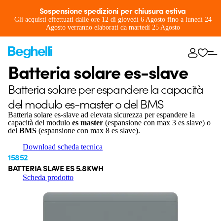
Sospensione spedizioni per chiusura estiva
Gli acquisti effettuati dalle ore 12 di giovedì 6 Agosto fino a lunedì 24
Agosto verranno elaborati da martedì 25 Agosto
Batteria solare es-slave
Batteria solare per espandere la capacità
del modulo es-master o del BMS
Batteria solare es-slave ad elevata sicurezza per espandere la
capacità del modulo
es master
(espansione con max 3 es slave) o
del
BMS
(espansione con max 8 es slave).
Download scheda tecnica
15852
BATTERIA SLAVE ES 5.8KWH
Scheda prodotto