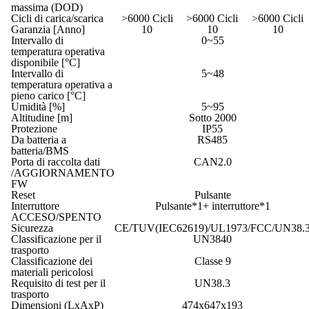
massima (DOD)
Cicli di carica/scarica
>6000 Cicli
>6000 Cicli
>6000 Cicli
Garanzia [Anno]
10
10
10
Intervallo di
0~55
temperatura operativa
disponibile [°C]
Intervallo di
5~48
temperatura operativa a
pieno carico [°C]
Umidità [%]
5~95
Altitudine [m]
Sotto 2000
Protezione
IP55
Da batteria a
RS485
batteria/BMS
Porta di raccolta dati
CAN2.0
/AGGIORNAMENTO
FW
Reset
Pulsante
Interruttore
Pulsante*1+ interruttore*1
ACCESO/SPENTO
Sicurezza
CE/TUV(IEC62619)/UL1973/FCC/UN38.
Classificazione per il
UN3840
trasporto
Classificazione dei
Classe 9
materiali pericolosi
Requisito di test per il
UN38.3
trasporto
Dimensioni (LxAxP)
474x647x193