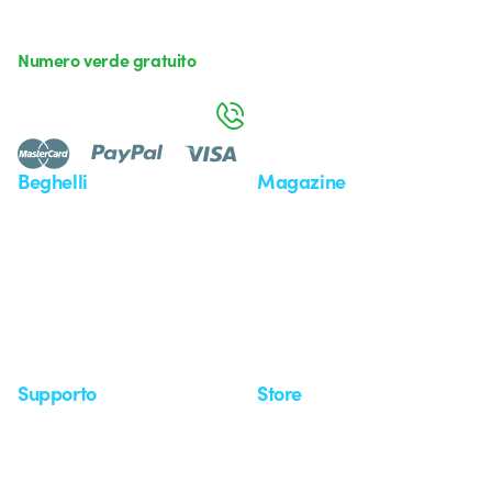
Numero verde gratuito
da lunedì a venerdì dalle 8:30 alle 17:30
800 626 626
Beghelli
Magazine
Chi siamo
Ultime notizie
Investor Relation
Novità
Comunicati stampa
Referenze
Whistleblowing
Osservatorio
Approfondimenti
Seminari
Supporto
Store
Area supporto
I miei ordini
Supporto sul territorio
Tempi di spedizione
Un mondo di luce a costo
Come effettuare un reso