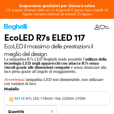
Sospensione spedizioni per chiusura estiva
Gli acquisti effettuati dalle ore 12 di giovedì 6 Agosto fino a lunedì 24
Agosto verranno elaborati da martedì 25 Agosto
EcoLED R7s ELED 117
EcoLED il massimo delle prestazioni il
meglio del design
La lampadina R7s LED Beghelli rende possibile l’
utilizzo della
tecnologia LED negli apparecchi con attacco R7s senza
vincoli grazie alle dimensioni compatte
e senza rinunciare alla
luce piena grazie all’angolo di irraggiamento.
Avvertenza:
lampadina LED non dimmerabile, non utilizzare
con variatori di luce.
Modello
56118
R7s LED 118mm 16w 2200lm 2700K
Quantità