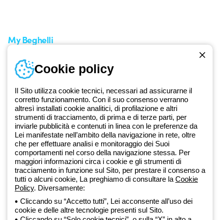
zero
Servizio clienti
Richiesta supporto
My Beghelli
Accedi o registrati
Cookie policy
Formazione
Documentazione e software
Iscriviti alla newsletter
Il Sito utilizza cookie tecnici, necessari ad assicurarne il
corretto funzionamento. Con il suo consenso verranno
altresì installati cookie analitici, di profilazione e altri
Dal 2025 Beghelli è parte del Gruppo GEWISS, all’interno
strumenti di tracciamento, di prima e di terze parti, per
dell’ecosistema GEWISS LightZone, dove realizziamo soluzioni di
inviarle pubblicità e contenuti in linea con le preferenze da
illuminazione integrate che trasformano la complessità in semplicità,
Lei manifestate nell’ambito della navigazione in rete, oltre
che per effettuare analisi e monitoraggio dei Suoi
supportando professionisti e utenti finali nella realizzazione dei loro
comportamenti nel corso della navigazione stessa. Per
bisogni.
Scopri di più su GEWISS
maggiori informazioni circa i cookie e gli strumenti di
tracciamento in funzione sul Sito, per prestare il consenso a
tutti o alcuni cookie, La preghiamo di consultare la
Cookie
Global:
IT
Policy
. Diversamente:
Cliccando su “Accetto tutti”, Lei acconsente all’uso dei
Privacy Policy
cookie e delle altre tecnologie presenti sul Sito.
Cookie policy
Cliccando su “Solo cookie tecnici”, o sulla “X” in alto a