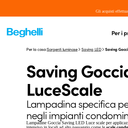
Gli acquisti effettu
Per i p
Per la casa:
Sorgenti luminose
Saving LED
Saving Gocc
Saving Gocci
LuceScale
Lampadina specifica per 
negli impianti condomini
Lampadine Goccia Saving LED Luce scale per applicazio
intensivo in locali ad alto passaggio come le
scale condo