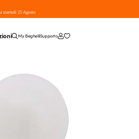
 da martedì 25 Agosto
zioni
My Beghelli
Supporto