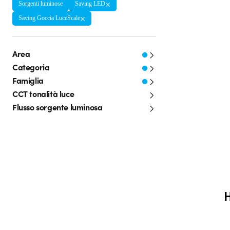
Sorgenti luminose
Saving LED
Saving Goccia LuceScale
Area
Categoria
Famiglia
CCT tonalità luce
Flusso sorgente luminosa
H