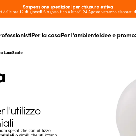
Sospensione spedizioni per chiusura estiva
ati dalle ore 12 di giovedì 6 Agosto fino a lunedì 24 Agosto verranno elaborati
rofessionisti
Per la casa
Per l'ambiente
Idee e promo
ia LuceScale
a
l'utilizzo
ali
ni specifiche con utilizzo
miniali
o simili che utilizzano