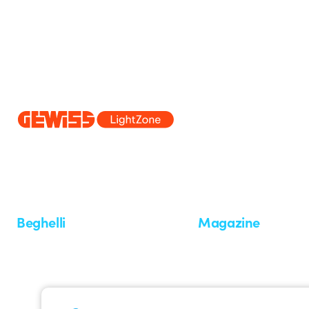
Dal 2025 Beghelli è parte del Gruppo GEWISS, all’interno dell’ecosi
realizziamo soluzioni di illuminazione integrate che trasformano la co
professionisti e utenti finali nella realizzazione dei loro bisogni.
Scopri 
Beghelli
Magazine
Chi siamo
Ultime notizie
Investor Relation
Novità
Comunicati stampa
Referenze
Whistleblowing
Osservatorio
Approfondimenti