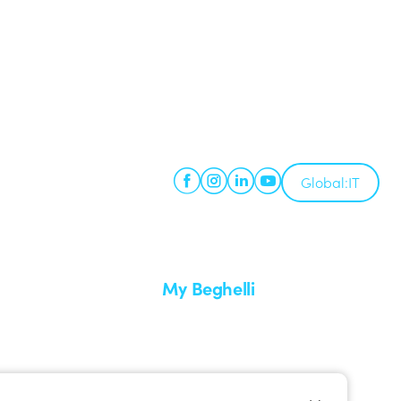
Global:
IT
My Beghelli
Accedi o registrati
edizione
Formazione
uare un reso
Documentazione e software
nti
Iscriviti alla newsletter