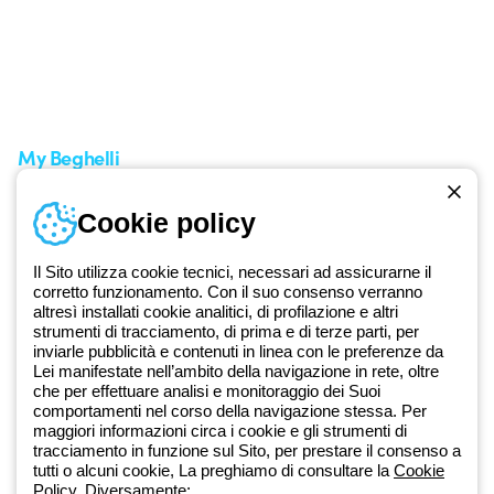
Area supporto
I miei ordini
Supporto sul territorio
Tempi di spedizione
Un mondo di luce a costo
Come effettuare un reso
zero
Servizio clienti
Richiesta supporto
My Beghelli
Accedi o registrati
Cookie policy
Formazione
Documentazione e software
Iscriviti alla newsletter
Il Sito utilizza cookie tecnici, necessari ad assicurarne il
corretto funzionamento. Con il suo consenso verranno
altresì installati cookie analitici, di profilazione e altri
Dal 2025 Beghelli è parte del Gruppo GEWISS, all’interno
strumenti di tracciamento, di prima e di terze parti, per
dell’ecosistema GEWISS LightZone, dove realizziamo soluzioni di
inviarle pubblicità e contenuti in linea con le preferenze da
illuminazione integrate che trasformano la complessità in semplicità,
Lei manifestate nell’ambito della navigazione in rete, oltre
che per effettuare analisi e monitoraggio dei Suoi
supportando professionisti e utenti finali nella realizzazione dei loro
comportamenti nel corso della navigazione stessa. Per
bisogni.
Scopri di più su GEWISS
maggiori informazioni circa i cookie e gli strumenti di
tracciamento in funzione sul Sito, per prestare il consenso a
tutti o alcuni cookie, La preghiamo di consultare la
Cookie
Global:
IT
Policy
. Diversamente: