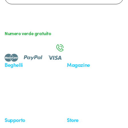
Numero verde gratuito
da lunedì a venerdì dalle 8:30 alle 17:30
800 626 626
Beghelli
Magazine
Chi siamo
Ultime notizie
Investor Relation
Novità
Comunicati stampa
Referenze
Whistleblowing
Osservatorio
Approfondimenti
Seminari
Supporto
Store