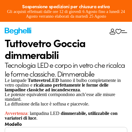
Sospensione spedizioni per chiusura estiva
Gli acquisti effettuati dalle ore 12 di giovedì 6 Agosto fino a lunedì 24
Agosto verranno elaborati da martedì 25 Agosto
Tuttovetro Goccia
dimmerabili
Tecnologia LED e corpo in vetro che ricalca
le forme classiche. Dimmerabile
Le lampade
TuttovetroLED
hanno il bulbo completamente in
vetro opalino e
ricalcano perfettamente le forme delle
lampadine classiche ad incandescenza
.
Le potenze equivalenti corrispondono anch’esse alle misure
standard.
La diffusione della luce è soffusa e piacevole.
Avvertenza
:
lampadina LED
dimmerabile, utilizzabile con
variatori di luce
.
Modello