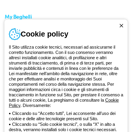
Richiesta supporto
My Beghelli
Accedi o registrati
Cookie policy
Formazione
Documentazione e software
Iscriviti alla newsletter
Il Sito utilizza cookie tecnici, necessari ad assicurarne il
corretto funzionamento. Con il suo consenso verranno
altresì installati cookie analitici, di profilazione e altri
Dal 2025 Beghelli è parte del Gruppo GEWISS, all’interno
strumenti di tracciamento, di prima e di terze parti, per
dell’ecosistema GEWISS LightZone, dove realizziamo soluzioni di
inviarle pubblicità e contenuti in linea con le preferenze da
illuminazione integrate che trasformano la complessità in semplicità,
Lei manifestate nell’ambito della navigazione in rete, oltre
che per effettuare analisi e monitoraggio dei Suoi
supportando professionisti e utenti finali nella realizzazione dei loro
comportamenti nel corso della navigazione stessa. Per
bisogni.
Scopri di più su GEWISS
maggiori informazioni circa i cookie e gli strumenti di
tracciamento in funzione sul Sito, per prestare il consenso a
tutti o alcuni cookie, La preghiamo di consultare la
Cookie
Global:
IT
Policy
. Diversamente:
Cliccando su “Accetto tutti”, Lei acconsente all’uso dei
Privacy Policy
cookie e delle altre tecnologie presenti sul Sito.
Cookie policy
Cliccando su “Solo cookie tecnici”, o sulla “X” in alto a
Condizioni di vendita
destra, verranno installati solo i cookie tecnici necessari.