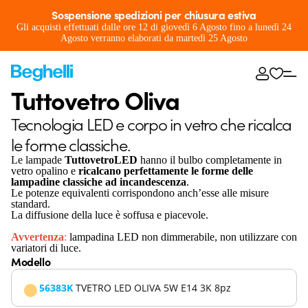
Sospensione spedizioni per chiusura estiva
Gli acquisti effettuati dalle ore 12 di giovedì 6 Agosto fino a lunedì 24
Agosto verranno elaborati da martedì 25 Agosto
Tuttovetro Oliva
Tecnologia LED e corpo in vetro che ricalca
le forme classiche.
Le lampade
TuttovetroLED
hanno il bulbo completamente in
vetro opalino e
ricalcano perfettamente le forme delle
lampadine classiche ad incandescenza
.
Le potenze equivalenti corrispondono anch’esse alle misure
standard.
La diffusione della luce è soffusa e piacevole.
Avvertenza
:
lampadina LED non dimmerabile, non utilizzare con
variatori di luce.
Modello
56383K
TVETRO LED OLIVA 5W E14 3K 8pz