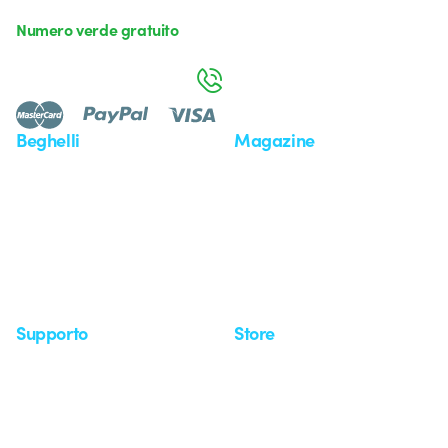
Numero verde gratuito
da lunedì a venerdì dalle 8:30 alle 17:30
800 626 626
Beghelli
Magazine
Chi siamo
Ultime notizie
Investor Relation
Novità
Comunicati stampa
Referenze
Whistleblowing
Osservatorio
Approfondimenti
Seminari
Supporto
Store
Area supporto
I miei ordini
Supporto sul territorio
Tempi di spedizione
Un mondo di luce a costo
Come effettuare un reso
zero
Servizio clienti