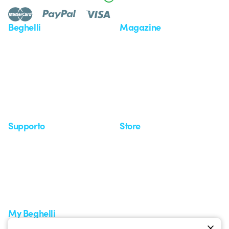
Beghelli
Magazine
Chi siamo
Ultime notizie
Investor Relation
Novità
Comunicati stampa
Referenze
Whistleblowing
Osservatorio
Approfondimenti
Seminari
Supporto
Store
Area supporto
I miei ordini
Supporto sul territorio
Tempi di spedizione
Un mondo di luce a costo
Come effettuare un reso
zero
Servizio clienti
Richiesta supporto
My Beghelli