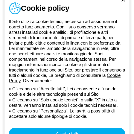
Accedi o registrati
Cookie policy
Formazione
Documentazione e software
Iscriviti alla newsletter
Il Sito utilizza cookie tecnici, necessari ad assicurarne il
corretto funzionamento. Con il suo consenso verranno
altresì installati cookie analitici, di profilazione e altri
Dal 2025 Beghelli è parte del Gruppo GEWISS, all’interno
strumenti di tracciamento, di prima e di terze parti, per
dell’ecosistema GEWISS LightZone, dove realizziamo soluzioni di
inviarle pubblicità e contenuti in linea con le preferenze da
Lei manifestate nell’ambito della navigazione in rete, oltre
illuminazione integrate che trasformano la complessità in semplicità,
che per effettuare analisi e monitoraggio dei Suoi
supportando professionisti e utenti finali nella realizzazione dei loro
comportamenti nel corso della navigazione stessa. Per
bisogni.
Scopri di più su GEWISS
maggiori informazioni circa i cookie e gli strumenti di
tracciamento in funzione sul Sito, per prestare il consenso a
tutti o alcuni cookie, La preghiamo di consultare la
Cookie
Global:
IT
Policy
. Diversamente:
Cliccando su “Accetto tutti”, Lei acconsente all’uso dei
Privacy Policy
cookie e delle altre tecnologie presenti sul Sito.
Cookie policy
Cliccando su “Solo cookie tecnici”, o sulla “X” in alto a
Condizioni di vendita
destra, verranno installati solo i cookie tecnici necessari.
Tutte le policy
Cliccando su “Personalizza”, Lei avrà la possibilità di
Accessibilità
accettare solo alcune tipologie di cookie.
Credits
© Beghelli S.p.A. Società con Unico Socio - Società soggetta alla
direzione e coordinamento di Gewiss S.p.A. - R.I. Bologna e C.F.
Accetto tutti