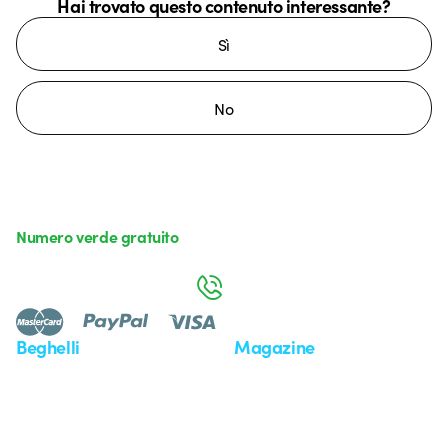
Hai trovato questo contenuto interessante?
Sì
No
Numero verde gratuito
da lunedì a venerdì dalle 8:30 alle 17:30
800 626 626
Beghelli
Magazine
Chi siamo
Ultime notizie
Investor Relation
Novità
Comunicati stampa
Referenze