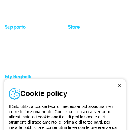
Whistleblowing
Osservatorio
Approfondimenti
Seminari
Supporto
Store
Area supporto
I miei ordini
Supporto sul territorio
Tempi di spedizione
Un mondo di luce a costo
Come effettuare un reso
zero
Servizio clienti
Richiesta supporto
My Beghelli
Accedi o registrati
Cookie policy
Formazione
Documentazione e software
Iscriviti alla newsletter
Il Sito utilizza cookie tecnici, necessari ad assicurarne il
corretto funzionamento. Con il suo consenso verranno
altresì installati cookie analitici, di profilazione e altri
Dal 2025 Beghelli è parte del Gruppo GEWISS, all’interno
strumenti di tracciamento, di prima e di terze parti, per
dell’ecosistema GEWISS LightZone, dove realizziamo soluzioni di
inviarle pubblicità e contenuti in linea con le preferenze da