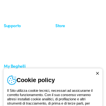
Whistleblowing
Osservatorio
Approfondimenti
Seminari
Supporto
Store
Area supporto
I miei ordini
Supporto sul territorio
Tempi di spedizione
Un mondo di luce a costo
Come effettuare un reso
zero
Servizio clienti
Richiesta supporto
My Beghelli
Accedi o registrati
Cookie policy
Formazione
Documentazione e software
Iscriviti alla newsletter
Il Sito utilizza cookie tecnici, necessari ad assicurarne il
corretto funzionamento. Con il suo consenso verranno
altresì installati cookie analitici, di profilazione e altri
Dal 2025 Beghelli è parte del Gruppo GEWISS, all’interno
strumenti di tracciamento, di prima e di terze parti, per