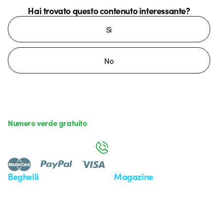
Hai trovato questo contenuto interessante?
Sì
No
Numero verde gratuito
da lunedì a venerdì dalle 8:30 alle 17:30
800 626 626
Beghelli
Magazine
Chi siamo
Ultime notizie
Investor Relation
Novità
Comunicati stampa
Referenze