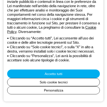
dell’ecosistema GEWISS LightZone, dove realizziamo soluzioni di
inviarle pubblicità e contenuti in linea con le preferenze da
illuminazione integrate che trasformano la complessità in semplicità,
Lei manifestate nell’ambito della navigazione in rete, oltre
che per effettuare analisi e monitoraggio dei Suoi
supportando professionisti e utenti finali nella realizzazione dei loro
comportamenti nel corso della navigazione stessa. Per
bisogni.
Scopri di più su GEWISS
maggiori informazioni circa i cookie e gli strumenti di
tracciamento in funzione sul Sito, per prestare il consenso a
tutti o alcuni cookie, La preghiamo di consultare la
Cookie
Global:
IT
Policy
. Diversamente:
Cliccando su “Accetto tutti”, Lei acconsente all’uso dei
Privacy Policy
cookie e delle altre tecnologie presenti sul Sito.
Cookie policy
Cliccando su “Solo cookie tecnici”, o sulla “X” in alto a
Condizioni di vendita
destra, verranno installati solo i cookie tecnici necessari.
Tutte le policy
Cliccando su “Personalizza”, Lei avrà la possibilità di
Accessibilità
accettare solo alcune tipologie di cookie.
Credits
© Beghelli S.p.A. Società con Unico Socio - Società soggetta alla
direzione e coordinamento di Gewiss S.p.A. - R.I. Bologna e C.F.
Accetto tutti
03829720378 - P.IVA (IT) 00666341201 - REA BO-319364 - Cap.
Soc. 10.000.000 EUR i.v.
Solo cookie tecnici
Personalizza