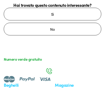
Hai trovato questo contenuto interessante?
Sì
No
Numero verde gratuito
da lunedì a venerdì dalle 8:30 alle 17:30
800 626 626
Beghelli
Magazine
Chi siamo
Ultime notizie
Investor Relation
Novità
Comunicati stampa
Referenze