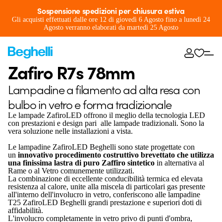
Sospensione spedizioni per chiusura estiva
Gli acquisti effettuati dalle ore 12 di giovedì 6 Agosto fino a lunedì 24
Agosto verranno elaborati da martedì 25 Agosto
Zafiro R7s 78mm
Lampadine a filamento ad alta resa con
bulbo in vetro e forma tradizionale
Le lampade ZafiroLED offrono il meglio della tecnologia LED
con prestazioni e design pari alle lampade tradizionali. Sono la
vera soluzione nelle installazioni a vista.
Le lampadine ZafiroLED Beghelli sono state progettate con
un
innovativo procedimento costruttivo brevettato che utilizza
una finissima lastra di puro Zaffiro sintetico
in alternativa al
Rame o al Vetro comunemente utilizzati.
La combinazione di eccellente conducibilità termica ed elevata
resistenza al calore, unite alla miscela di particolari gas presente
all'interno dell'involucro in vetro, conferiscono alle lampadine
T25 ZafiroLED Beghelli grandi prestazione e superiori doti di
affidabilità.
L'involucro completamente in vetro privo di punti d'ombra,