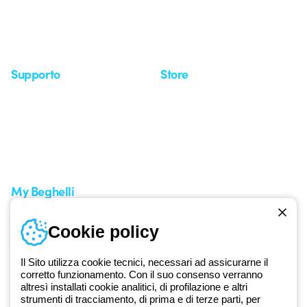
Whistleblowing
Osservatorio
Approfondimenti
Seminari
Supporto
Store
Area supporto
I miei ordini
Supporto sul territorio
Tempi di spedizione
Un mondo di luce a costo
Come effettuare un reso
zero
Servizio clienti
Richiesta supporto
My Beghelli
Accedi o registrati
Cookie policy
Formazione
Documentazione e software
Iscriviti alla newsletter
Il Sito utilizza cookie tecnici, necessari ad assicurarne il
corretto funzionamento. Con il suo consenso verranno
altresì installati cookie analitici, di profilazione e altri
Dal 2025 Beghelli è parte del Gruppo GEWISS, all’interno
strumenti di tracciamento, di prima e di terze parti, per