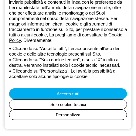
dell’ecosistema GEWISS LightZone, dove realizziamo soluzioni di
inviarle pubblicità e contenuti in linea con le preferenze da
illuminazione integrate che trasformano la complessità in semplicità,
Lei manifestate nell’ambito della navigazione in rete, oltre
che per effettuare analisi e monitoraggio dei Suoi
supportando professionisti e utenti finali nella realizzazione dei loro
comportamenti nel corso della navigazione stessa. Per
bisogni.
Scopri di più su GEWISS
maggiori informazioni circa i cookie e gli strumenti di
tracciamento in funzione sul Sito, per prestare il consenso a
tutti o alcuni cookie, La preghiamo di consultare la
Cookie
Global:
IT
Policy
. Diversamente:
Cliccando su “Accetto tutti”, Lei acconsente all’uso dei
Privacy Policy
cookie e delle altre tecnologie presenti sul Sito.
Cookie policy
Cliccando su “Solo cookie tecnici”, o sulla “X” in alto a
Condizioni di vendita
destra, verranno installati solo i cookie tecnici necessari.
Tutte le policy
Cliccando su “Personalizza”, Lei avrà la possibilità di
Accessibilità
accettare solo alcune tipologie di cookie.
Credits
© Beghelli S.p.A. Società con Unico Socio - Società soggetta alla
direzione e coordinamento di Gewiss S.p.A. - R.I. Bologna e C.F.
Accetto tutti
03829720378 - P.IVA (IT) 00666341201 - REA BO-319364 - Cap.
Soc. 10.000.000 EUR i.v.
Solo cookie tecnici
Personalizza