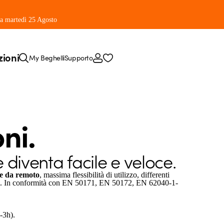
 da martedì 25 Agosto
zioni
My Beghelli
Supporto
ni.
 diventa facile e veloce.
e da remoto
, massima flessibilità di utilizzo, differenti
. In conformità con EN 50171, EN 50172, EN 62040-1-
-3h).