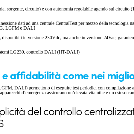
teria, sorgente, circuito) e con autonomia regolabile agendo sul circuit
nessione dati ad una centrale CentralTest per mezzo della tecnologia nat
 a LG, LGFM e DALI
ti, disponibili in versione 230Vdc, ma anche in versione 24Vac, garante
i, sistemi LG230, controllo DALI (HT-DALI)
e affidabilità come nei miglio
 LGFM, DALI) permettono di eseguire test periodici con compilazione auto
apparecchi d’emergenza assicurano un’elevata vita utile e un esteso cam
icità del controllo centralizza
S