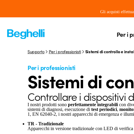
Gli acquisti effettu
Per i p
Supporto
Per i professionisti
Sistemi di controllo e insta
Per i professionisti
Sistemi di cont
Controllare i dispositivi
I nostri prodotti sono
perfettamente integrabili
con dive
sistemi di diagnosi, esecuzione di
test periodici
,
monito
1, EN 62040-2, i nostri apparecchi di emergenza e illumi
TR - Tradizionale
Apparecchi in versione tradizionale con LED di verifica de