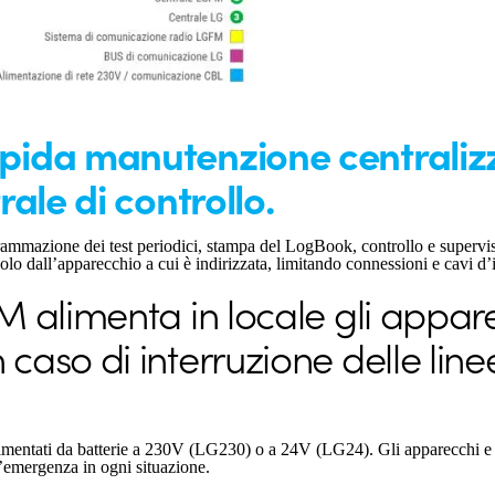
pida manutenzione centralizz
rale di controllo.
grammazione dei test periodici, stampa del LogBook, controllo e supervi
solo dall’apparecchio a cui è indirizzata, limitando connessioni e cavi d’
M alimenta in locale gli appar
caso di interruzione delle line
alimentati da batterie a 230V (LG230) o a 24V (LG24). Gli apparecch
d’emergenza in ogni situazione.