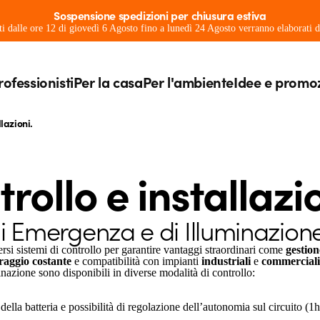
Sospensione spedizioni per chiusura estiva
ati dalle ore 12 di giovedì 6 Agosto fino a lunedì 24 Agosto verranno elaborati
rofessionisti
Per la casa
Per l'ambiente
Idee e promo
llazioni.
rollo e installazio
 di Emergenza e di Illuminazione
rsi sistemi di controllo per garantire vantaggi straordinari come
gestion
raggio costante
e compatibilità con impianti
industriali
e
commerciali
nazione sono disponibili in diverse modalità di controllo:
lla batteria e possibilità di regolazione dell’autonomia sul circuito (1h