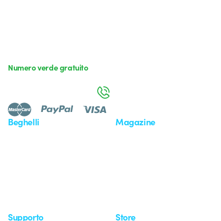
Numero verde gratuito
da lunedì a venerdì dalle 8:30 alle 17:30
800 626 626
Beghelli
Magazine
Chi siamo
Ultime notizie
Investor Relation
Novità
Comunicati stampa
Referenze
Whistleblowing
Osservatorio
Approfondimenti
Seminari
Supporto
Store