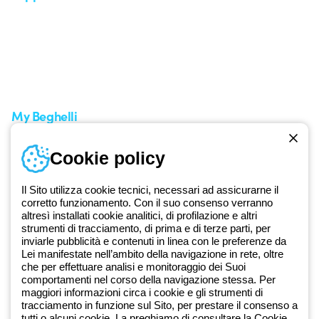
Area supporto
I miei ordini
Supporto sul territorio
Tempi di spedizione
Un mondo di luce a costo
Come effettuare un reso
zero
Servizio clienti
Richiesta supporto
My Beghelli
Accedi o registrati
Cookie policy
Formazione
Documentazione e software
Iscriviti alla newsletter
Il Sito utilizza cookie tecnici, necessari ad assicurarne il
corretto funzionamento. Con il suo consenso verranno
altresì installati cookie analitici, di profilazione e altri
Dal 2025 Beghelli è parte del Gruppo GEWISS, all’interno
strumenti di tracciamento, di prima e di terze parti, per
dell’ecosistema GEWISS LightZone, dove realizziamo soluzioni di
inviarle pubblicità e contenuti in linea con le preferenze da
illuminazione integrate che trasformano la complessità in semplicità,
Lei manifestate nell’ambito della navigazione in rete, oltre
che per effettuare analisi e monitoraggio dei Suoi
supportando professionisti e utenti finali nella realizzazione dei loro
comportamenti nel corso della navigazione stessa. Per
bisogni.
Scopri di più su GEWISS
maggiori informazioni circa i cookie e gli strumenti di
tracciamento in funzione sul Sito, per prestare il consenso a
tutti o alcuni cookie, La preghiamo di consultare la
Cookie