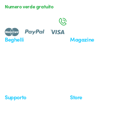
Numero verde gratuito
da lunedì a venerdì dalle 8:30 alle 17:30
800 626 626
Beghelli
Magazine
Chi siamo
Ultime notizie
Investor Relation
Novità
Comunicati stampa
Referenze
Whistleblowing
Osservatorio
Approfondimenti
Seminari
Supporto
Store
Area supporto
I miei ordini
Supporto sul territorio
Tempi di spedizione
Un mondo di luce a costo
Come effettuare un reso
zero
Servizio clienti