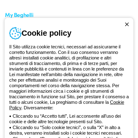
Richiesta supporto
My Beghelli
Accedi o registrati
Cookie policy
Formazione
Documentazione e software
Iscriviti alla newsletter
Il Sito utilizza cookie tecnici, necessari ad assicurarne il
corretto funzionamento. Con il suo consenso verranno
altresì installati cookie analitici, di profilazione e altri
Dal 2025 Beghelli è parte del Gruppo GEWISS, all’interno
strumenti di tracciamento, di prima e di terze parti, per
dell’ecosistema GEWISS LightZone, dove realizziamo soluzioni di
inviarle pubblicità e contenuti in linea con le preferenze da
Lei manifestate nell’ambito della navigazione in rete, oltre
illuminazione integrate che trasformano la complessità in semplicità,
che per effettuare analisi e monitoraggio dei Suoi
supportando professionisti e utenti finali nella realizzazione dei loro
comportamenti nel corso della navigazione stessa. Per
bisogni.
Scopri di più su GEWISS
maggiori informazioni circa i cookie e gli strumenti di
tracciamento in funzione sul Sito, per prestare il consenso a
tutti o alcuni cookie, La preghiamo di consultare la
Cookie
Global:
IT
Policy
. Diversamente:
Cliccando su “Accetto tutti”, Lei acconsente all’uso dei
Privacy Policy
cookie e delle altre tecnologie presenti sul Sito.
Cookie policy
Cliccando su “Solo cookie tecnici”, o sulla “X” in alto a
Condizioni di vendita
destra, verranno installati solo i cookie tecnici necessari.
Tutte le policy