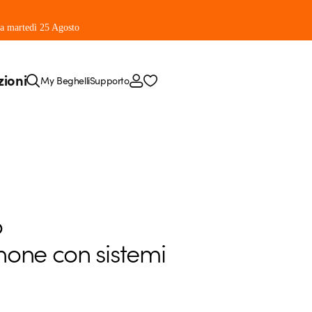
 da martedì 25 Agosto
zioni
My Beghelli
Supporto
o
hone con sistemi