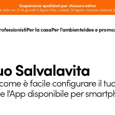
Sospensione spedizioni per chiusura estiva
ati dalle ore 12 di giovedì 6 Agosto fino a lunedì 24 Agosto verranno elaborati
rofessionisti
Per la casa
Per l'ambiente
Idee e promo
uo Salvalavita
ome è facile configurare il tu
e l'App disponibile per smartp