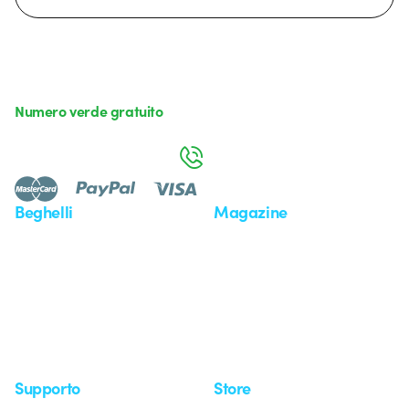
Numero verde gratuito
da lunedì a venerdì dalle 8:30 alle 17:30
800 626 626
Beghelli
Magazine
Chi siamo
Ultime notizie
Investor Relation
Novità
Comunicati stampa
Referenze
Whistleblowing
Osservatorio
Approfondimenti
Seminari
Supporto
Store