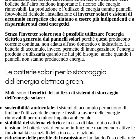
bollette dall’altro rendono importante il ricorso alle energie
rinnovabili. La produzione e l’utilizzo di energia tramite pannelli
fotovoltaici richiede l'installazione di
inverter solari e sistemi di
accumulo energetico che aiutano a essere più indipendenti e a
risparmiare sui costi energetici.
Senza l'inverter solare non è possibile utilizzare l'energia
elettrica generata dai pannelli solari
perché questi producono
corrente continua, non adatta all'uso domestico e industriale. La
batteria di accumulo, invece, permette di immagazzinare l’energia
prodotta e utilizzarla quando ne hai più bisogno, anche quando i
pannelli non stanno producendo energia.
Le batterie solari per lo stoccaggio
dell'energia elettrica green.
Molti sono i
benefici
dell'utilizzo di
sistemi di stoccaggio
dell’energia solare:
sostenibilità ambientale
: i sistemi di accumulo permettono di
limitare l'utilizzo delle energie fossili a favore delle energie
rinnovabili per un minor impatto ambientale.
stabilità del sistema elettrico
: in caso di blackout o cali di
tensione le batterie solari entrano in funzione mantenendo attive le
funzionalità essenziali della tua casa o azienda
riduzione delle perdite di trasmissione
: limitando l'uso della rete