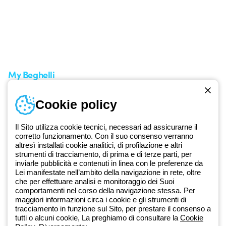
Area supporto
I miei ordini
Supporto sul territorio
Tempi di spedizione
Un mondo di luce a costo
Come effettuare un reso
zero
Servizio clienti
Richiesta supporto
My Beghelli
Accedi o registrati
Cookie policy
Formazione
Documentazione e software
Iscriviti alla newsletter
Il Sito utilizza cookie tecnici, necessari ad assicurarne il
corretto funzionamento. Con il suo consenso verranno
altresì installati cookie analitici, di profilazione e altri
Dal 2025 Beghelli è parte del Gruppo GEWISS, all’interno
strumenti di tracciamento, di prima e di terze parti, per
dell’ecosistema GEWISS LightZone, dove realizziamo soluzioni di
inviarle pubblicità e contenuti in linea con le preferenze da
illuminazione integrate che trasformano la complessità in semplicità,
Lei manifestate nell’ambito della navigazione in rete, oltre
che per effettuare analisi e monitoraggio dei Suoi
supportando professionisti e utenti finali nella realizzazione dei loro
comportamenti nel corso della navigazione stessa. Per
bisogni.
Scopri di più su GEWISS
maggiori informazioni circa i cookie e gli strumenti di
tracciamento in funzione sul Sito, per prestare il consenso a
tutti o alcuni cookie, La preghiamo di consultare la
Cookie