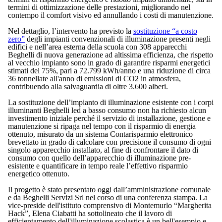
termini di ottimizzazione delle prestazioni, migliorando nel
contempo il comfort visivo ed annullando i costi di manutenzione.
Nel dettaglio, l’intervento ha previsto la
sostituzione “a costo
zero”
degli impianti convenzionali di illuminazione presenti negli
edifici e nell’area esterna della scuola con 308 apparecchi
Beghelli di nuova generazione ad altissima efficienza, che rispetto
al vecchio impianto sono in grado di garantire risparmi energetici
stimati del 75%, pari a 72.799 kWh/anno e una riduzione di circa
36 tonnellate all'anno di emissioni di CO2 in atmosfera,
contribuendo alla salvaguardia di oltre 3.600 alberi.
La sostituzione dell’impianto di illuminazione esistente con i corpi
illuminanti Beghelli led a basso consumo non ha richiesto alcun
investimento iniziale perché il servizio di installazione, gestione e
manutenzione si ripaga nel tempo con il risparmio di energia
ottenuto, misurato da un sistema Contarisparmio elettronico
brevettato in grado di calcolare con precisione il consumo di ogni
singolo apparecchio installato, al fine di confrontare il dato di
consumo con quello dell’apparecchio di illuminazione pre-
esistente e quantificare in tempo reale l’effettivo risparmio
energetico ottenuto.
Il progetto è stato presentato oggi dall’amministrazione comunale
e da Beghelli Servizi Srl nel corso di una conferenza stampa. La
vice-preside dell'istituto comprensivo di Montemurlo “Margherita
Hack”, Elena Ciabatti ha sottolineato che il lavoro di
efficientamento dell'illuminazione scolastica è un bell'esempio e