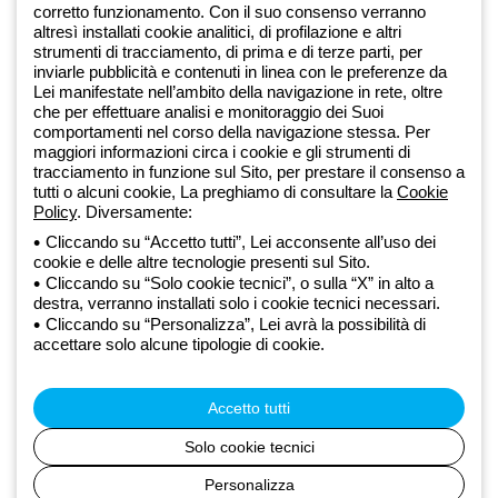
corretto funzionamento. Con il suo consenso verranno
altresì installati cookie analitici, di profilazione e altri
Dal 2025 Beghelli è parte del Gruppo GEWISS, all’interno
strumenti di tracciamento, di prima e di terze parti, per
dell’ecosistema GEWISS LightZone, dove realizziamo soluzioni di
inviarle pubblicità e contenuti in linea con le preferenze da
illuminazione integrate che trasformano la complessità in semplicità,
Lei manifestate nell’ambito della navigazione in rete, oltre
che per effettuare analisi e monitoraggio dei Suoi
supportando professionisti e utenti finali nella realizzazione dei loro
comportamenti nel corso della navigazione stessa. Per
bisogni.
Scopri di più su GEWISS
maggiori informazioni circa i cookie e gli strumenti di
tracciamento in funzione sul Sito, per prestare il consenso a
tutti o alcuni cookie, La preghiamo di consultare la
Cookie
Global:
IT
Policy
. Diversamente:
Cliccando su “Accetto tutti”, Lei acconsente all’uso dei
Privacy Policy
cookie e delle altre tecnologie presenti sul Sito.
Cookie policy
Cliccando su “Solo cookie tecnici”, o sulla “X” in alto a
Condizioni di vendita
destra, verranno installati solo i cookie tecnici necessari.
Tutte le policy
Cliccando su “Personalizza”, Lei avrà la possibilità di
Accessibilità
accettare solo alcune tipologie di cookie.
Credits
© Beghelli S.p.A. Società con Unico Socio - Società soggetta alla
direzione e coordinamento di Gewiss S.p.A. - R.I. Bologna e C.F.
Accetto tutti
03829720378 - P.IVA (IT) 00666341201 - REA BO-319364 - Cap.
Soc. 10.000.000 EUR i.v.
Solo cookie tecnici
Personalizza