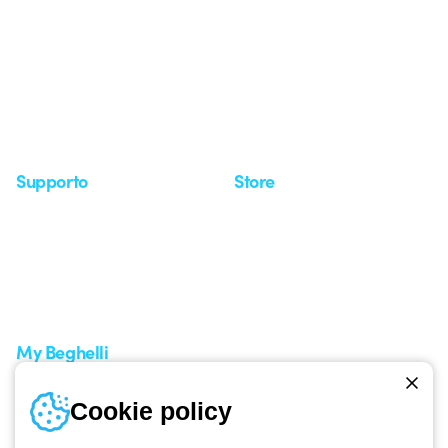
Chi siamo
Ultime notizie
Investor Relation
Novità
Comunicati stampa
Referenze
Whistleblowing
Osservatorio
Approfondimenti
Seminari
Supporto
Store
Area supporto
I miei ordini
Supporto sul territorio
Tempi di spedizione
Un mondo di luce a costo
Come effettuare un reso
zero
Servizio clienti
Richiesta supporto
My Beghelli
Accedi o registrati
Cookie policy
Formazione
Documentazione e software