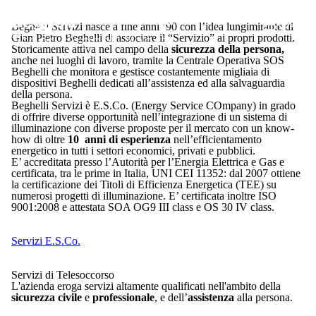
Beghelli Servizi
Beghelli Servizi nasce a fine anni ’90 con l’idea lungimirante di
Scopri Beghelli Servizi
Gian Pietro Beghelli di associare il “Servizio” ai propri prodotti.
Storicamente attiva nel campo della
sicurezza della persona,
anche nei luoghi di lavoro, tramite la Centrale Operativa SOS
Beghelli che monitora e gestisce costantemente migliaia di
dispositivi Beghelli dedicati all’assistenza ed alla salvaguardia
della persona.
Beghelli Servizi è E.S.Co. (Energy Service COmpany) in grado
di offrire diverse opportunità nell’integrazione di un sistema di
illuminazione con diverse proposte per il mercato con un know-
how di oltre
10 anni di esperienza
nell’efficientamento
energetico in tutti i settori economici, privati e pubblici.
E’ accreditata presso l’Autorità per l’Energia Elettrica e Gas e
certificata, tra le prime in Italia, UNI CEI 11352: dal 2007 ottiene
la certificazione dei Titoli di Efficienza Energetica (TEE) su
numerosi progetti di illuminazione. E’ certificata inoltre ISO
9001:2008 e attestata SOA OG9 III class e OS 30 IV class.
Servizi E.S.Co.
Servizi di Telesoccorso
L'azienda eroga servizi altamente qualificati nell'ambito della
sicurezza civile
e
professionale
, e dell’
assistenza
alla persona.