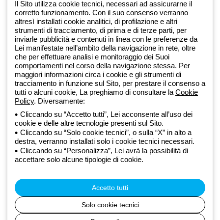
Iscriviti alla newsletter
Il Sito utilizza cookie tecnici, necessari ad assicurarne il
corretto funzionamento. Con il suo consenso verranno
altresì installati cookie analitici, di profilazione e altri
Dal 2025 Beghelli è parte del Gruppo GEWISS, all’interno
strumenti di tracciamento, di prima e di terze parti, per
dell’ecosistema GEWISS LightZone, dove realizziamo soluzioni di
inviarle pubblicità e contenuti in linea con le preferenze da
illuminazione integrate che trasformano la complessità in semplicità,
Lei manifestate nell’ambito della navigazione in rete, oltre
che per effettuare analisi e monitoraggio dei Suoi
supportando professionisti e utenti finali nella realizzazione dei loro
comportamenti nel corso della navigazione stessa. Per
bisogni.
Scopri di più su GEWISS
maggiori informazioni circa i cookie e gli strumenti di
tracciamento in funzione sul Sito, per prestare il consenso a
tutti o alcuni cookie, La preghiamo di consultare la
Cookie
Global:
IT
Policy
. Diversamente:
Cliccando su “Accetto tutti”, Lei acconsente all’uso dei
Privacy Policy
cookie e delle altre tecnologie presenti sul Sito.
Cookie policy
Cliccando su “Solo cookie tecnici”, o sulla “X” in alto a
Condizioni di vendita
destra, verranno installati solo i cookie tecnici necessari.
Tutte le policy
Cliccando su “Personalizza”, Lei avrà la possibilità di
Accessibilità
accettare solo alcune tipologie di cookie.
Credits
© Beghelli S.p.A. Società con Unico Socio - Società soggetta alla
direzione e coordinamento di Gewiss S.p.A. - R.I. Bologna e C.F.
Accetto tutti
03829720378 - P.IVA (IT) 00666341201 - REA BO-319364 - Cap.
Soc. 10.000.000 EUR i.v.
Solo cookie tecnici