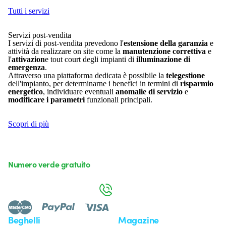
Tutti i servizi
Servizi post-vendita
I servizi di post-vendita prevedono l'
estensione della garanzia
e
attività da realizzare on site come la
manutenzione correttiva
e
l'
attivazion
e tout court degli impianti di
illuminazione di
emergenza
.
Attraverso una piattaforma dedicata è possibile la
telegestione
dell'impianto, per determinarne i benefici in termini di
risparmio
energetico
, individuare eventuali
anomalie di servizio
e
modificare i parametri
funzionali principali.
Scopri di più
Numero verde gratuito
da lunedì a venerdì dalle 8:30 alle 17:30
800 626 626
Beghelli
Magazine