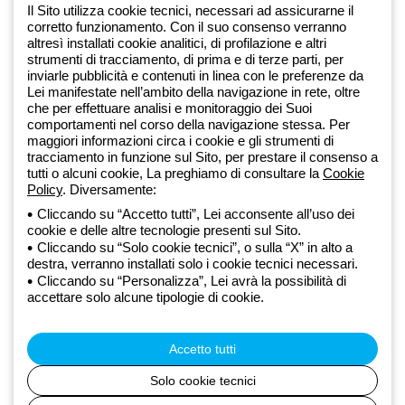
Iscriviti alla newsletter
Il Sito utilizza cookie tecnici, necessari ad assicurarne il
corretto funzionamento. Con il suo consenso verranno
altresì installati cookie analitici, di profilazione e altri
Dal 2025 Beghelli è parte del Gruppo GEWISS, all’interno
strumenti di tracciamento, di prima e di terze parti, per
dell’ecosistema GEWISS LightZone, dove realizziamo soluzioni di
inviarle pubblicità e contenuti in linea con le preferenze da
illuminazione integrate che trasformano la complessità in semplicità,
Lei manifestate nell’ambito della navigazione in rete, oltre
che per effettuare analisi e monitoraggio dei Suoi
supportando professionisti e utenti finali nella realizzazione dei loro
comportamenti nel corso della navigazione stessa. Per
bisogni.
Scopri di più su GEWISS
maggiori informazioni circa i cookie e gli strumenti di
tracciamento in funzione sul Sito, per prestare il consenso a
tutti o alcuni cookie, La preghiamo di consultare la
Cookie
Global:
IT
Policy
. Diversamente:
Cliccando su “Accetto tutti”, Lei acconsente all’uso dei
Privacy Policy
cookie e delle altre tecnologie presenti sul Sito.
Cookie policy
Cliccando su “Solo cookie tecnici”, o sulla “X” in alto a
Condizioni di vendita
destra, verranno installati solo i cookie tecnici necessari.
Tutte le policy
Cliccando su “Personalizza”, Lei avrà la possibilità di
Accessibilità
accettare solo alcune tipologie di cookie.
Credits
© Beghelli S.p.A. Società con Unico Socio - Società soggetta alla
direzione e coordinamento di Gewiss S.p.A. - R.I. Bologna e C.F.
Accetto tutti
03829720378 - P.IVA (IT) 00666341201 - REA BO-319364 - Cap.
Soc. 10.000.000 EUR i.v.
Solo cookie tecnici