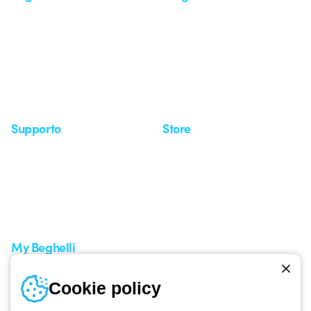
Chi siamo
Ultime notizie
Investor Relation
Novità
Comunicati stampa
Referenze
Whistleblowing
Osservatorio
Approfondimenti
Seminari
Supporto
Store
Area supporto
I miei ordini
Supporto sul territorio
Tempi di spedizione
Un mondo di luce a costo
Come effettuare un reso
zero
Servizio clienti
Richiesta supporto
My Beghelli
Accedi o registrati
Cookie policy
Formazione
Documentazione e software