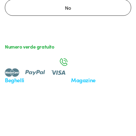
No
Numero verde gratuito
da lunedì a venerdì dalle 8:30 alle 17:30
800 626 626
Beghelli
Magazine
Chi siamo
Ultime notizie
Investor Relation
Novità
Comunicati stampa
Referenze
Whistleblowing
Osservatorio
Approfondimenti
Seminari