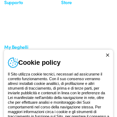
Supporto
Store
Area supporto
I miei ordini
Supporto sul territorio
Tempi di spedizione
Un mondo di luce a costo
Come effettuare un reso
zero
Servizio clienti
Richiesta supporto
My Beghelli
Accedi o registrati
Cookie policy
Formazione
Documentazione e software
Iscriviti alla newsletter
Il Sito utilizza cookie tecnici, necessari ad assicurarne il
corretto funzionamento. Con il suo consenso verranno
altresì installati cookie analitici, di profilazione e altri
Dal 2025 Beghelli è parte del Gruppo GEWISS, all’interno
strumenti di tracciamento, di prima e di terze parti, per
dell’ecosistema GEWISS LightZone, dove realizziamo soluzioni di
inviarle pubblicità e contenuti in linea con le preferenze da
illuminazione integrate che trasformano la complessità in semplicità,
Lei manifestate nell’ambito della navigazione in rete, oltre
che per effettuare analisi e monitoraggio dei Suoi
supportando professionisti e utenti finali nella realizzazione dei loro
comportamenti nel corso della navigazione stessa. Per
bisogni.
Scopri di più su GEWISS
maggiori informazioni circa i cookie e gli strumenti di
tracciamento in funzione sul Sito, per prestare il consenso a