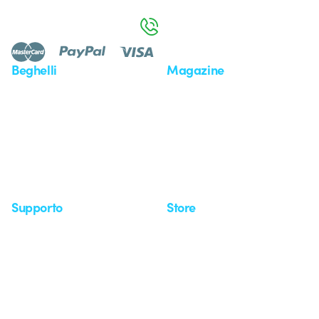
da lunedì a venerdì dalle 8:30 alle 17:30
800 626 626
Beghelli
Magazine
Chi siamo
Ultime notizie
Investor Relation
Novità
Comunicati stampa
Referenze
Whistleblowing
Osservatorio
Approfondimenti
Seminari
Supporto
Store
Area supporto
I miei ordini
Supporto sul territorio
Tempi di spedizione
Un mondo di luce a costo
Come effettuare un reso
zero
Servizio clienti
Richiesta supporto