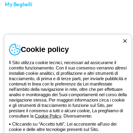
My Beghelli
Accedi o registrati
Formazione
Documentazione e software
Iscriviti alla newsletter
Cookie policy
Dal 2025 Beghelli è parte del Gruppo GEWISS, all’interno
dell’ecosistema GEWISS LightZone, dove realizziamo soluzioni di
illuminazione integrate che trasformano la complessità in semplicità,
Il Sito utilizza cookie tecnici, necessari ad assicurarne il
supportando professionisti e utenti finali nella realizzazione dei loro
corretto funzionamento. Con il suo consenso verranno altresì
installati cookie analitici, di profilazione e altri strumenti di
bisogni.
Scopri di più su GEWISS
tracciamento, di prima e di terze parti, per inviarle pubblicità e
contenuti in linea con le preferenze da Lei manifestate
nell’ambito della navigazione in rete, oltre che per effettuare
Global:
IT
analisi e monitoraggio dei Suoi comportamenti nel corso della
navigazione stessa. Per maggiori informazioni circa i cookie
Privacy Policy
e gli strumenti di tracciamento in funzione sul Sito, per
Cookie policy
prestare il consenso a tutti o alcuni cookie, La preghiamo di
Condizioni di vendita
consultare la
Cookie Policy
. Diversamente:
Tutte le policy
Cliccando su “Accetto tutti”, Lei acconsente all’uso dei
Accessibilità
cookie e delle altre tecnologie presenti sul Sito.
Credits