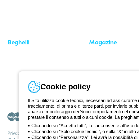
Dal 2025 Beghelli è parte del Gruppo GEWISS, all’interno dell’ecosi
realizziamo soluzioni di illuminazione integrate che trasformano la co
professionisti e utenti finali nella realizzazione dei loro bisogni.
Scopri 
Beghelli
Magazine
Chi siamo
Ultime notizie
Investor Relation
Novità
Comunicati stampa
Referenze
Whistleblowing
Osservatorio
Approfondimenti
Cookie policy
Seminari
Il Sito utilizza cookie tecnici, necessari ad assicurarne i
tracciamento, di prima e di terze parti, per inviarle pubb
analisi e monitoraggio dei Suoi comportamenti nel corso 
prestare il consenso a tutti o alcuni cookie, La preghia
Cliccando su “Accetto tutti”, Lei acconsente all’uso dei
Cliccando su “Solo cookie tecnici”, o sulla “X” in alto 
Privacy Policy
Cookie policy
Condizioni di vendita
Tutte le policy
Acce
Cliccando su “Personalizza”, Lei avrà la possibilità di