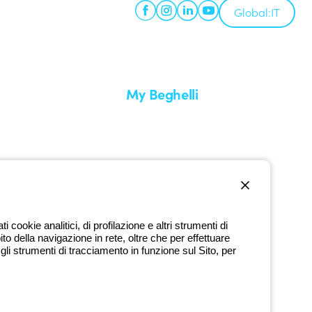
Global:
IT
My Beghelli
Accedi o registrati
edizione
Formazione
uare un reso
Documentazione e software
nti
Iscriviti alla newsletter
cookie analitici, di profilazione e altri strumenti di
ito della navigazione in rete, oltre che per effettuare
800 626 626
li strumenti di tracciamento in funzione sul Sito, per
Numero verde gratuito
dì a venerdì dalle 8:30 alle 17:30