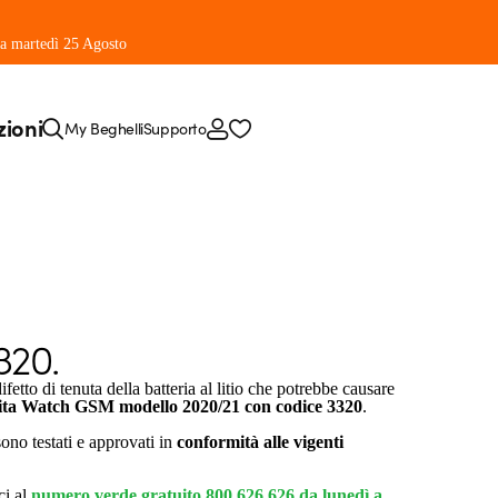
 da martedì 25 Agosto
zioni
My Beghelli
Supporto
320.
ifetto di tenuta della batteria al litio che potrebbe causare
ita Watch GSM modello 2020/21 con codice 3320
.
 sono testati e approvati in
conformità alle vigenti
ci al
numero verde gratuito
800 626 626
da lunedì a