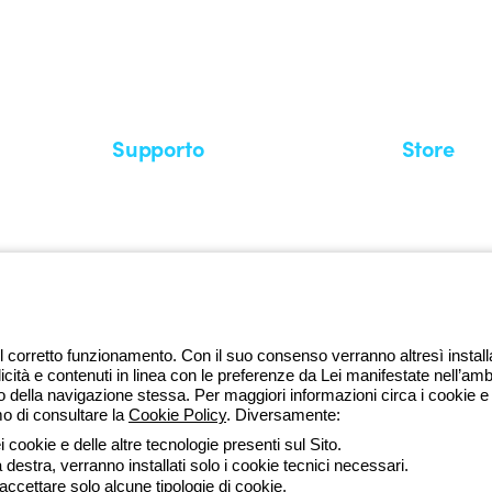
stema GEWISS LightZone, dove
mplessità in semplicità, supportando
di più su GEWISS
Supporto
Store
Area supporto
I miei ordini
Supporto sul territorio
Tempi di sp
Un mondo di luce a costo zero
Come effett
Richiesta supporto
Servizio clie
l corretto funzionamento. Con il suo consenso verranno altresì installati 
licità e contenuti in linea con le preferenze da Lei manifestate nell’amb
della navigazione stessa. Per maggiori informazioni circa i cookie e g
mo di consultare la
Cookie Policy
. Diversamente:
da lune
 cookie e delle altre tecnologie presenti sul Sito.
a destra, verranno installati solo i cookie tecnici necessari.
ssibilità
Credits
 accettare solo alcune tipologie di cookie.