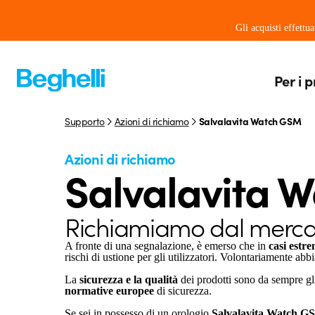
Gli acquisti effettu
Per i p
Supporto
Azioni di richiamo
Salvalavita Watch GSM
Azioni di richiamo
Salvalavita 
Richiamiamo dal mercat
A fronte di una segnalazione, è emerso che in
casi estr
rischi di ustione per gli utilizzatori. Volontariamente a
La
sicurezza e la qualità
dei prodotti sono da sempre g
normative europee
di sicurezza.
Se sei in possesso di un orologio
Salvalavita Watch G