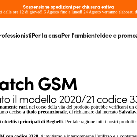
Sospensione spedizioni per chiusura estiva
ati dalle ore 12 di giovedì 6 Agosto fino a lunedì 24 Agosto verranno elaborati
rofessionisti
Per la casa
Per l'ambiente
Idee e promo
Watch GSM
o il modello 2020/21 codice 3
emamente rari
, nel corso della vita del prodotto potrebbe verificarsi un d
bbiamo deciso
a
titolo precauzionale
, di richiamare dal mercato
Salvalav
li
obiettivi principali di Beghelli
. Per tale ragione tutti i nostri prodotti
SM con codice 3320
, ti invitiamo a interromperne l’utilizzo e a contattar