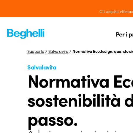
Gli acquisti effettu
Per i p
Supporto
Salvalavita
Normativa Ecodesign: quando sicu
Salvalavita
Normativa Ec
sostenibilità 
passo.