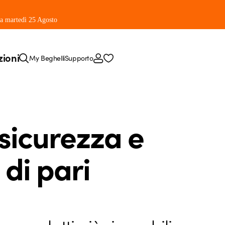
 da martedì 25 Agosto
zioni
My Beghelli
Supporto
sicurezza e
 di pari