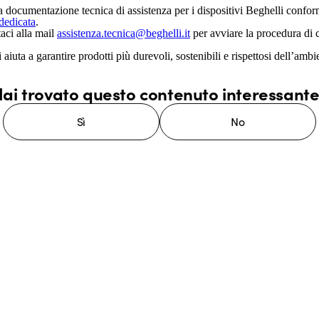
lla documentazione tecnica di assistenza per i dispositivi Beghelli conf
 dedicata
.
taci alla mail
assistenza.tecnica@beghelli.it
per avviare la procedura di 
 aiuta a garantire prodotti più durevoli, sostenibili e rispettosi dell’amb
ai trovato questo contenuto interessant
Sì
No
stema GEWISS LightZone, dove
mplessità in semplicità, supportando
di più su GEWISS