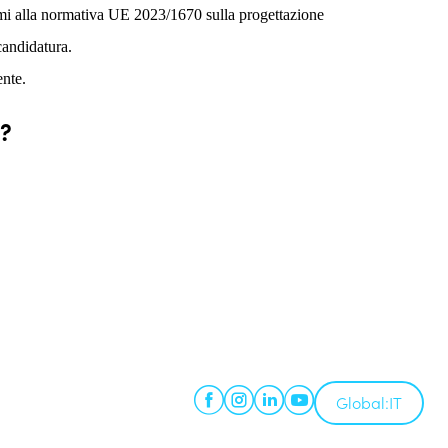
ormi alla normativa UE 2023/1670 sulla progettazione
candidatura.
iente.
e?
Global:
IT