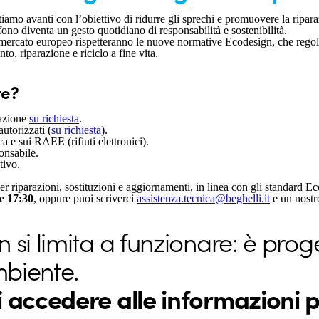
rtiamo avanti con l’obiettivo di ridurre gli sprechi e promuovere la ripar
efono diventa un gesto quotidiano di responsabilità e sostenibilità.
 al mercato europeo rispetteranno le nuove normative Ecodesign, che regola
to, riparazione e riciclo a fine vita.
te?
razione
su richiesta
.
autorizzati (
su richiesta
).
a e sui RAEE (rifiuti elettronici).
onsabile.
tivo.
er riparazioni, sostituzioni e aggiornamenti, in linea con gli standard 
le 17:30
, oppure puoi scriverci
assistenza.tecnica@beghelli.it
e un nostro
 si limita a funzionare: è prog
mbiente.
vi accedere alle informazioni