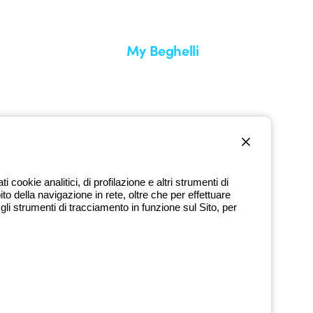
My Beghelli
Accedi o registrati
edizione
Formazione
uare un reso
Documentazione e software
nti
Iscriviti alla newsletter
cookie analitici, di profilazione e altri strumenti di
ito della navigazione in rete, oltre che per effettuare
800 626 626
li strumenti di tracciamento in funzione sul Sito, per
Numero verde gratuito
dì a venerdì dalle 8:30 alle 17:30
9720378 - P.IVA (IT) 00666341201 - REA BO-319364 - Cap. Soc.