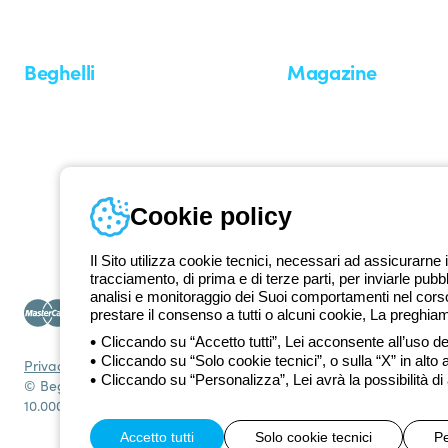
Beghelli
Magazine
Chi siamo
Ultime notizie
Investor Relation
Novità
Comunicati stampa
Referenze
Whistleblowing
Osservatorio
Approfondimenti
Cookie policy
Seminari
Il Sito utilizza cookie tecnici, necessari ad assicurarne i
tracciamento, di prima e di terze parti, per inviarle pubb
analisi e monitoraggio dei Suoi comportamenti nel corso 
prestare il consenso a tutti o alcuni cookie, La preghia
Cliccando su “Accetto tutti”, Lei acconsente all’uso dei
Cliccando su “Solo cookie tecnici”, o sulla “X” in alto 
Privacy Policy
Cookie policy
Condizioni di vendita
Tutte le policy
Acce
Cliccando su “Personalizza”, Lei avrà la possibilità di
© Beghelli S.p.A. Società con Unico Socio - Società soggetta alla
10.000.000 EUR i.v.
Accetto tutti
Solo cookie tecnici
Pe