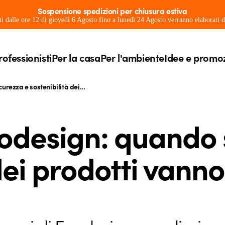
Sospensione spedizioni per chiusura estiva
ati dalle ore 12 di giovedì 6 Agosto fino a lunedì 24 Agosto verranno elaborati
rofessionisti
Per la casa
Per l'ambiente
Idee e promo
rezza e sostenibilità dei...
odesign: quando 
dei prodotti vanno