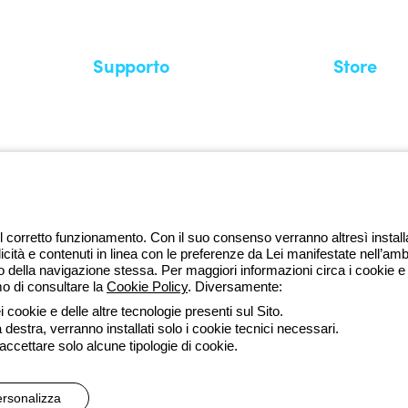
Supporto
Store
Area supporto
I miei ordini
Supporto sul territorio
Tempi di sp
Un mondo di luce a costo zero
Come effett
Richiesta supporto
Servizio clie
l corretto funzionamento. Con il suo consenso verranno altresì installati 
licità e contenuti in linea con le preferenze da Lei manifestate nell’amb
della navigazione stessa. Per maggiori informazioni circa i cookie e g
mo di consultare la
Cookie Policy
. Diversamente:
da lune
 cookie e delle altre tecnologie presenti sul Sito.
a destra, verranno installati solo i cookie tecnici necessari.
ssibilità
Credits
 accettare solo alcune tipologie di cookie.
 direzione e coordinamento di Gewiss S.p.A. - R.I. Bologna e C.F. 0382
rsonalizza