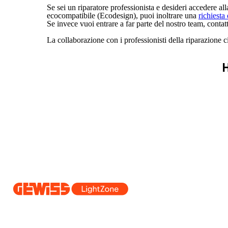
Se sei un riparatore professionista e desideri accedere a
ecocompatibile (Ecodesign), puoi inoltrare una
richiesta
Se invece vuoi entrare a far parte del nostro team, contat
La collaborazione con i professionisti della riparazione ci
H
Dal 2025 Beghelli è parte del Gruppo GEWISS, all’interno dell’ecosi
realizziamo soluzioni di illuminazione integrate che trasformano la co
professionisti e utenti finali nella realizzazione dei loro bisogni.
Scopri 