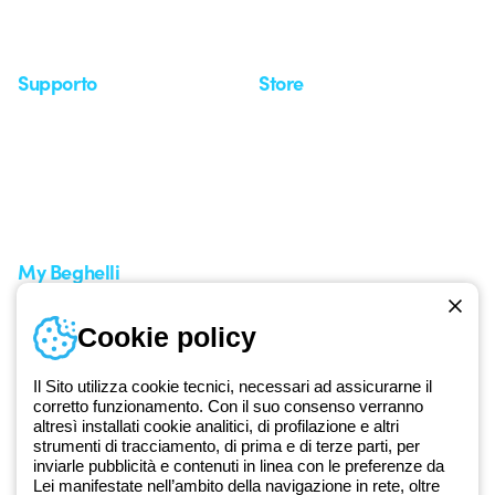
Approfondimenti
Seminari
Supporto
Store
Area supporto
I miei ordini
Supporto sul territorio
Tempi di spedizione
Un mondo di luce a costo
Come effettuare un reso
zero
Servizio clienti
Richiesta supporto
My Beghelli
Accedi o registrati
Cookie policy
Formazione
Documentazione e software
Iscriviti alla newsletter
Il Sito utilizza cookie tecnici, necessari ad assicurarne il
corretto funzionamento. Con il suo consenso verranno
altresì installati cookie analitici, di profilazione e altri
Dal 2025 Beghelli è parte del Gruppo GEWISS, all’interno
strumenti di tracciamento, di prima e di terze parti, per
dell’ecosistema GEWISS LightZone, dove realizziamo soluzioni di
inviarle pubblicità e contenuti in linea con le preferenze da
Lei manifestate nell’ambito della navigazione in rete, oltre
illuminazione integrate che trasformano la complessità in semplicità,