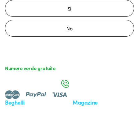
Sì
No
Numero verde gratuito
da lunedì a venerdì dalle 8:30 alle 17:30
800 626 626
Beghelli
Magazine
Chi siamo
Ultime notizie
Investor Relation
Novità
Comunicati stampa
Referenze
Whistleblowing
Osservatorio