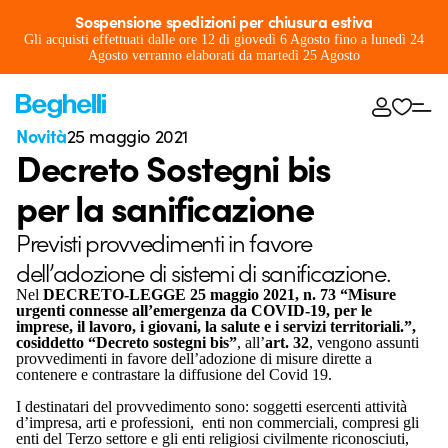
Sospensione spedizioni per chiusura estiva
Gli acquisti effettuati dalle ore 12 di giovedì 6 Agosto fino a lunedì 24
Agosto verranno elaborati da martedì 25 Agosto
Novità
25 maggio 2021
Decreto Sostegni bis
per la sanificazione
Previsti provvedimenti in favore
dell’adozione di sistemi di sanificazione.
Nel
DECRETO-LEGGE 25 maggio 2021, n. 73
“Misure
urgenti connesse all’emergenza da COVID-19, per le
imprese, il lavoro, i giovani, la salute e i servizi territoriali.”,
cosiddetto “Decreto sostegni bis”
, all’
art. 32
, vengono assunti
provvedimenti in favore dell’adozione di misure dirette a
contenere e contrastare la diffusione del Covid 19.
I destinatari del provvedimento sono: soggetti esercenti attività
d’impresa, arti e professioni, enti non commerciali, compresi gli
enti del Terzo settore e gli enti religiosi civilmente riconosciuti,