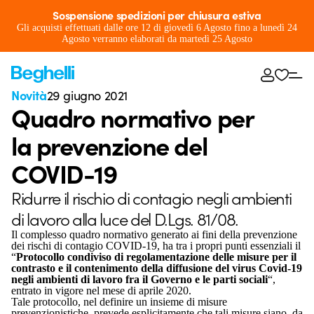
Sospensione spedizioni per chiusura estiva
Gli acquisti effettuati dalle ore 12 di giovedì 6 Agosto fino a lunedì 24
Agosto verranno elaborati da martedì 25 Agosto
Novità
29 giugno 2021
Quadro normativo per
la prevenzione del
COVID-19
Ridurre il rischio di contagio negli ambienti
di lavoro alla luce del D.Lgs. 81/08.
Il complesso quadro normativo generato ai fini della prevenzione
dei rischi di contagio COVID-19, ha tra i propri punti essenziali il
“
Protocollo condiviso di regolamentazione delle misure per il
contrasto e il contenimento della diffusione del virus Covid-19
negli ambienti di lavoro fra il Governo e le parti sociali
“,
entrato in vigore nel mese di aprile 2020.
Tale protocollo, nel definire un insieme di misure
prevenzionistiche, prevede esplicitamente che tali misure siano, da