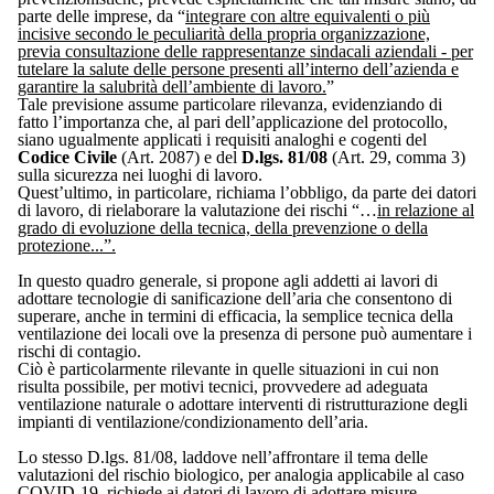
parte delle imprese, da “
integrare con altre equivalenti o più
incisive secondo le peculiarità della propria organizzazione,
previa consultazione delle rappresentanze sindacali aziendali - per
tutelare la salute delle persone presenti all’interno dell’azienda e
garantire la salubrità dell’ambiente di lavoro.
”
Tale previsione assume particolare rilevanza, evidenziando di
fatto l’importanza che, al pari dell’applicazione del protocollo,
siano ugualmente applicati i requisiti analoghi e cogenti del
Codice Civile
(Art. 2087) e del
D.lgs. 81/08
(Art. 29, comma 3)
sulla sicurezza nei luoghi di lavoro.
Quest’ultimo, in particolare, richiama l’obbligo, da parte dei datori
di lavoro, di rielaborare la valutazione dei rischi “…
in relazione al
grado di evoluzione della tecnica, della prevenzione o della
protezione...”.
In questo quadro generale, si propone agli addetti ai lavori di
adottare tecnologie di sanificazione dell’aria che consentono di
superare, anche in termini di efficacia, la semplice tecnica della
ventilazione dei locali ove la presenza di persone può aumentare i
rischi di contagio.
Ciò è particolarmente rilevante in quelle situazioni in cui non
risulta possibile, per motivi tecnici, provvedere ad adeguata
ventilazione naturale o adottare interventi di ristrutturazione degli
impianti di ventilazione/condizionamento dell’aria.
Lo stesso D.lgs. 81/08, laddove nell’affrontare il tema delle
valutazioni del rischio biologico, per analogia applicabile al caso
COVID-19, richiede ai datori di lavoro di adottare misure