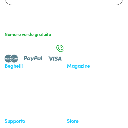
Numero verde gratuito
da lunedì a venerdì dalle 8:30 alle 17:30
800 626 626
Beghelli
Magazine
Chi siamo
Ultime notizie
Investor Relation
Novità
Comunicati stampa
Referenze
Whistleblowing
Osservatorio
Approfondimenti
Seminari
Supporto
Store