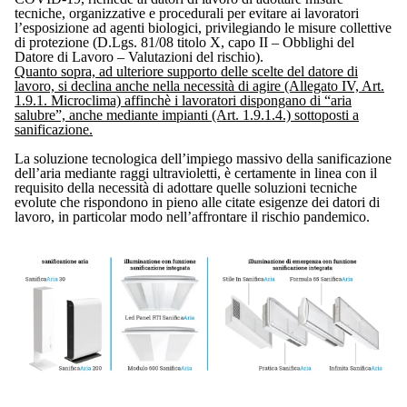
tecniche, organizzative e procedurali per evitare ai lavoratori
l’esposizione ad agenti biologici, privilegiando le misure collettive
di protezione (D.Lgs. 81/08 titolo X, capo II – Obblighi del
Datore di Lavoro – Valutazioni del rischio).
Quanto sopra, ad ulteriore supporto delle scelte del datore di
lavoro, si declina anche nella necessità di agire (Allegato IV, Art.
1.9.1. Microclima) affinchè i lavoratori dispongano di “aria
salubre”, anche mediante impianti (Art. 1.9.1.4.) sottoposti a
sanificazione.
La soluzione tecnologica dell’impiego massivo della sanificazione
dell’aria mediante raggi ultravioletti, è certamente in linea con il
requisito della necessità di adottare quelle soluzioni tecniche
evolute che rispondono in pieno alle citate esigenze dei datori di
lavoro, in particolar modo nell’affrontare il rischio pandemico.