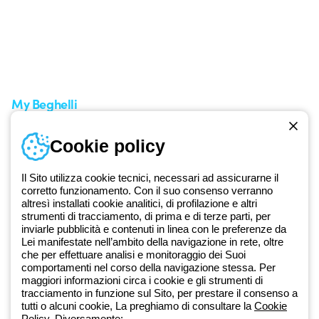
Area supporto
I miei ordini
Supporto sul territorio
Tempi di spedizione
Un mondo di luce a costo
Come effettuare un reso
zero
Servizio clienti
Richiesta supporto
My Beghelli
Accedi o registrati
Cookie policy
Formazione
Documentazione e software
Iscriviti alla newsletter
Il Sito utilizza cookie tecnici, necessari ad assicurarne il
corretto funzionamento. Con il suo consenso verranno
altresì installati cookie analitici, di profilazione e altri
Dal 2025 Beghelli è parte del Gruppo GEWISS, all’interno
strumenti di tracciamento, di prima e di terze parti, per
dell’ecosistema GEWISS LightZone, dove realizziamo soluzioni di
inviarle pubblicità e contenuti in linea con le preferenze da
illuminazione integrate che trasformano la complessità in semplicità,
Lei manifestate nell’ambito della navigazione in rete, oltre
che per effettuare analisi e monitoraggio dei Suoi
supportando professionisti e utenti finali nella realizzazione dei loro
comportamenti nel corso della navigazione stessa. Per
bisogni.
Scopri di più su GEWISS
maggiori informazioni circa i cookie e gli strumenti di
tracciamento in funzione sul Sito, per prestare il consenso a
tutti o alcuni cookie, La preghiamo di consultare la
Cookie
Global:
IT
Policy
. Diversamente: