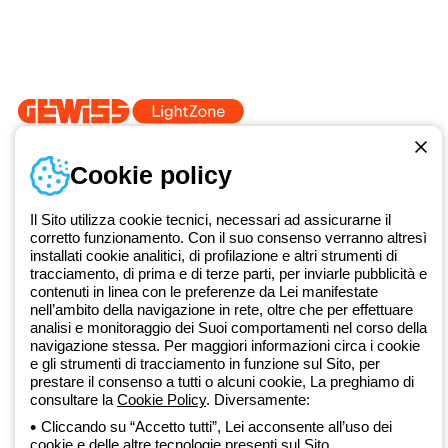
Accedi o registrati
Formazione
Documentazione e software
Iscriviti alla newsletter
Dal 2025 Beghelli è parte del Gruppo GEWISS, all’interno
dell’ecosistema GEWISS LightZone, dove realizziamo soluzioni di
Cookie policy
illuminazione integrate che trasformano la complessità in semplicità,
supportando professionisti e utenti finali nella realizzazione dei loro
bisogni.
Scopri di più su GEWISS
Il Sito utilizza cookie tecnici, necessari ad assicurarne il
corretto funzionamento. Con il suo consenso verranno altresì
installati cookie analitici, di profilazione e altri strumenti di
tracciamento, di prima e di terze parti, per inviarle pubblicità e
Global:
IT
contenuti in linea con le preferenze da Lei manifestate
nell’ambito della navigazione in rete, oltre che per effettuare
Privacy Policy
analisi e monitoraggio dei Suoi comportamenti nel corso della
Cookie policy
navigazione stessa. Per maggiori informazioni circa i cookie
Condizioni di vendita
e gli strumenti di tracciamento in funzione sul Sito, per
Tutte le policy
prestare il consenso a tutti o alcuni cookie, La preghiamo di
Accessibilità
consultare la
Cookie Policy
. Diversamente:
Credits
Cliccando su “Accetto tutti”, Lei acconsente all’uso dei
© Beghelli S.p.A. Società con Unico Socio - Società soggetta alla
cookie e delle altre tecnologie presenti sul Sito.