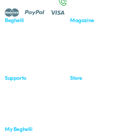
800 626 626
Beghelli
Magazine
Chi siamo
Ultime notizie
Investor Relation
Novità
Comunicati stampa
Referenze
Whistleblowing
Osservatorio
Approfondimenti
Seminari
Supporto
Store
Area supporto
I miei ordini
Supporto sul territorio
Tempi di spedizione
Un mondo di luce a costo
Come effettuare un reso
zero
Servizio clienti
Richiesta supporto
My Beghelli